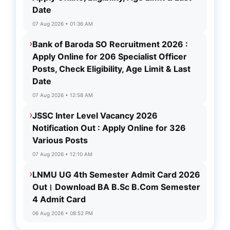
Date
07 Aug 2026 • 01:36 AM
›
Bank of Baroda SO Recruitment 2026 :
Apply Online for 206 Specialist Officer
Posts, Check Eligibility, Age Limit & Last
Date
07 Aug 2026 • 12:58 AM
›
JSSC Inter Level Vacancy 2026
Notification Out : Apply Online for 326
Various Posts
07 Aug 2026 • 12:10 AM
›
LNMU UG 4th Semester Admit Card 2026
Out। Download BA B.Sc B.Com Semester
4 Admit Card
06 Aug 2026 • 08:52 PM