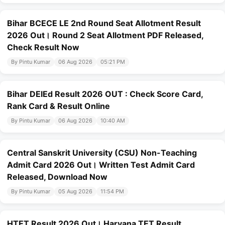
Bihar BCECE LE 2nd Round Seat Allotment Result
2026 Out। Round 2 Seat Allotment PDF Released,
Check Result Now
By Pintu Kumar
06 Aug 2026
05:21 PM
Bihar DElEd Result 2026 OUT : Check Score Card,
Rank Card & Result Online
By Pintu Kumar
06 Aug 2026
10:40 AM
Central Sanskrit University (CSU) Non-Teaching
Admit Card 2026 Out। Written Test Admit Card
Released, Download Now
By Pintu Kumar
05 Aug 2026
11:54 PM
HTET Result 2026 Out। Haryana TET Result