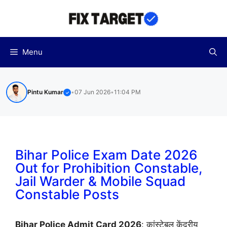
Skip
to
content
Menu
Pintu Kumar
•
07 Jun 2026
•
11:04 PM
✓
Bihar Police Exam Date 2026
Out for Prohibition Constable,
Jail Warder & Mobile Squad
Constable Posts
Bihar Police Admit Card 2026
: कांस्टेबल केंद्रीय