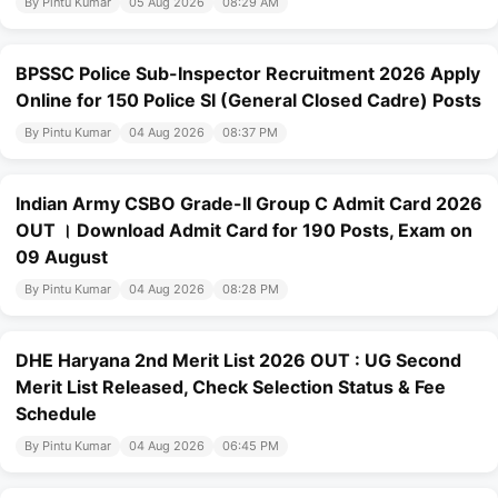
By Pintu Kumar
05 Aug 2026
08:29 AM
BPSSC Police Sub-Inspector Recruitment 2026 Apply
Online for 150 Police SI (General Closed Cadre) Posts
By Pintu Kumar
04 Aug 2026
08:37 PM
Indian Army CSBO Grade-II Group C Admit Card 2026
OUT । Download Admit Card for 190 Posts, Exam on
09 August
By Pintu Kumar
04 Aug 2026
08:28 PM
DHE Haryana 2nd Merit List 2026 OUT : UG Second
Merit List Released, Check Selection Status & Fee
Schedule
By Pintu Kumar
04 Aug 2026
06:45 PM