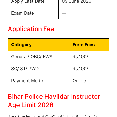
Apply Last Date
09 June 2026
Exam Date
—
Application Fee
Category
Form Fees
Genaral/ OBC/ EWS
Rs.100/-
SC/ ST/ PWD
Rs.100/-
Payment Mode
Online
Bihar Police Havildar Instructor
Age Limit 2026