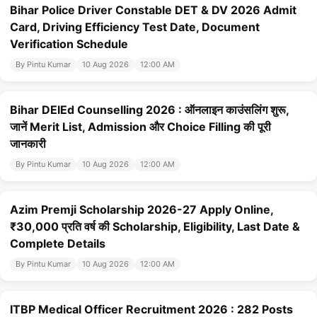
Bihar Police Driver Constable DET & DV 2026 Admit
Card, Driving Efficiency Test Date, Document
Verification Schedule
By Pintu Kumar
10 Aug 2026
12:00 AM
Bihar DElEd Counselling 2026 : ऑनलाइन काउंसलिंग शुरू,
जानें Merit List, Admission और Choice Filling की पूरी
जानकारी
By Pintu Kumar
10 Aug 2026
12:00 AM
Azim Premji Scholarship 2026-27 Apply Online,
₹30,000 प्रति वर्ष की Scholarship, Eligibility, Last Date &
Complete Details
By Pintu Kumar
10 Aug 2026
12:00 AM
ITBP Medical Officer Recruitment 2026 : 282 Posts