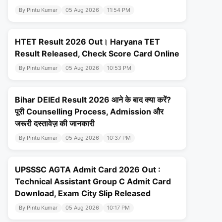
By Pintu Kumar
05 Aug 2026
11:54 PM
HTET Result 2026 Out। Haryana TET
Result Released, Check Score Card Online
By Pintu Kumar
05 Aug 2026
10:53 PM
Bihar DElEd Result 2026 आने के बाद क्या करें?
पूरी Counselling Process, Admission और
जरूरी दस्तावेज़ की जानकारी
By Pintu Kumar
05 Aug 2026
10:37 PM
UPSSSC AGTA Admit Card 2026 Out :
Technical Assistant Group C Admit Card
Download, Exam City Slip Released
By Pintu Kumar
05 Aug 2026
10:17 PM