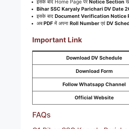
इसके बाद Home Page पर
Notice Section
खो
Bihar SSC Karyaly Parichari DV Date 
इसके बाद
Document Verification Notice
अब
PDF
में अपना
Roll Number
एवं
DV Sched
Important Link
Download DV Schedule
Download Form
Follow Whatsapp Channel
Official Website
FAQs