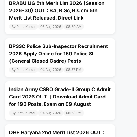
BRABU UG 5th Merit List 2026 (Session
2026-30) OUT : BA, B.Sc, B.Com 5th
Merit List Released, Direct Link
By Pintu Kumar
05 Aug 2026
08:29 AM
BPSSC Police Sub-Inspector Recruitment
2026 Apply Online for 150 Police SI
(General Closed Cadre) Posts
By Pintu Kumar
04 Aug 2026
08:37 PM
Indian Army CSBO Grade-II Group C Admit
Card 2026 OUT । Download Admit Card
for 190 Posts, Exam on 09 August
By Pintu Kumar
04 Aug 2026
08:28 PM
DHE Haryana 2nd Merit List 2026 OUT :