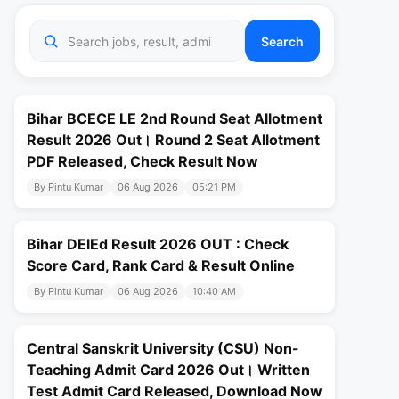
Search
Bihar BCECE LE 2nd Round Seat Allotment
Result 2026 Out। Round 2 Seat Allotment
PDF Released, Check Result Now
By Pintu Kumar
06 Aug 2026
05:21 PM
Bihar DElEd Result 2026 OUT : Check
Score Card, Rank Card & Result Online
By Pintu Kumar
06 Aug 2026
10:40 AM
Central Sanskrit University (CSU) Non-
Teaching Admit Card 2026 Out। Written
Test Admit Card Released, Download Now