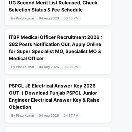
UG Second Merit List Released, Check
Selection Status & Fee Schedule
By Pintu Kumar
04 Aug 2026
06:45 PM
ITBP Medical Officer Recruitment 2026 :
282 Posts Notification Out, Apply Online
for Super Specialist MO, Specialist MO &
Medical Officer
By Pintu Kumar
04 Aug 2026
06:35 PM
PSPCL JE Electrical Answer Key 2026
OUT । Download Punjab PSPCL Junior
Engineer Electrical Answer Key & Raise
Objection
By Pintu Kumar
04 Aug 2026
04:57 PM