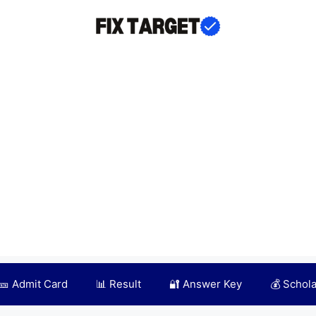
🎫 Admit Card
📊 Result
🔐 Answer Key
💰 Schol