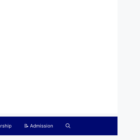
arship
📝 Admission