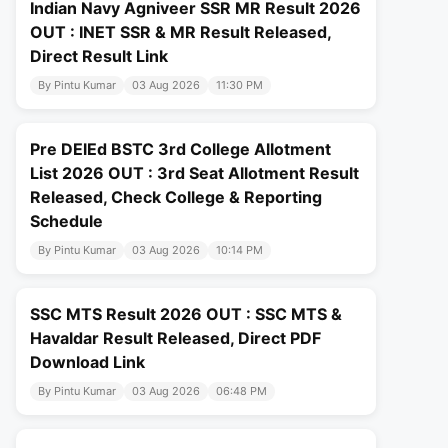
Indian Navy Agniveer SSR MR Result 2026
OUT : INET SSR & MR Result Released,
Direct Result Link
By Pintu Kumar
03 Aug 2026
11:30 PM
Pre DElEd BSTC 3rd College Allotment
List 2026 OUT : 3rd Seat Allotment Result
Released, Check College & Reporting
Schedule
By Pintu Kumar
03 Aug 2026
10:14 PM
SSC MTS Result 2026 OUT : SSC MTS &
Havaldar Result Released, Direct PDF
Download Link
By Pintu Kumar
03 Aug 2026
06:48 PM