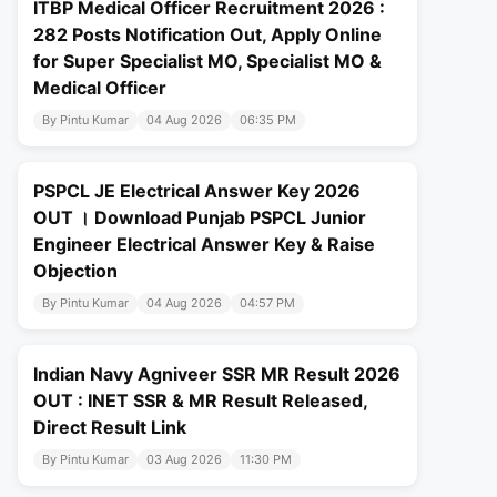
ITBP Medical Officer Recruitment 2026 :
282 Posts Notification Out, Apply Online
for Super Specialist MO, Specialist MO &
Medical Officer
By Pintu Kumar
04 Aug 2026
06:35 PM
PSPCL JE Electrical Answer Key 2026
OUT । Download Punjab PSPCL Junior
Engineer Electrical Answer Key & Raise
Objection
By Pintu Kumar
04 Aug 2026
04:57 PM
Indian Navy Agniveer SSR MR Result 2026
OUT : INET SSR & MR Result Released,
Direct Result Link
By Pintu Kumar
03 Aug 2026
11:30 PM