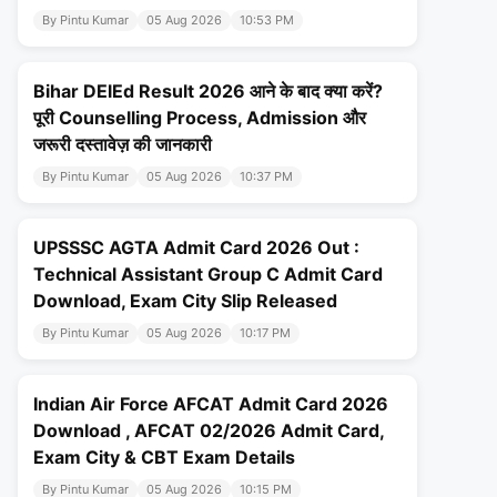
By Pintu Kumar
05 Aug 2026
10:53 PM
Bihar DElEd Result 2026 आने के बाद क्या करें?
पूरी Counselling Process, Admission और
जरूरी दस्तावेज़ की जानकारी
By Pintu Kumar
05 Aug 2026
10:37 PM
UPSSSC AGTA Admit Card 2026 Out :
Technical Assistant Group C Admit Card
Download, Exam City Slip Released
By Pintu Kumar
05 Aug 2026
10:17 PM
Indian Air Force AFCAT Admit Card 2026
Download , AFCAT 02/2026 Admit Card,
Exam City & CBT Exam Details
By Pintu Kumar
05 Aug 2026
10:15 PM