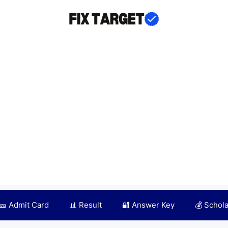
🎫 Admit Card
📊 Result
🔐 Answer Key
💰 Schol