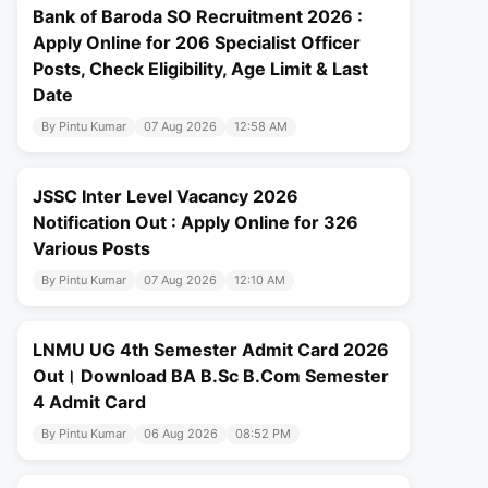
Bank of Baroda SO Recruitment 2026 :
Apply Online for 206 Specialist Officer
Posts, Check Eligibility, Age Limit & Last
Date
By Pintu Kumar
07 Aug 2026
12:58 AM
JSSC Inter Level Vacancy 2026
Notification Out : Apply Online for 326
Various Posts
By Pintu Kumar
07 Aug 2026
12:10 AM
LNMU UG 4th Semester Admit Card 2026
Out। Download BA B.Sc B.Com Semester
4 Admit Card
By Pintu Kumar
06 Aug 2026
08:52 PM