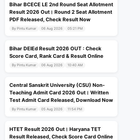
Bihar BCECE LE 2nd Round Seat Allotment
Result 2026 Out। Round 2 Seat Allotment
PDF Released, Check Result Now
By Pintu Kumar
06 Aug 2026
05:21 PM
Bihar DElEd Result 2026 OUT : Check
Score Card, Rank Card & Result Online
By Pintu Kumar
06 Aug 2026
10:40 AM
Central Sanskrit University (CSU) Non-
Teaching Admit Card 2026 Out। Written
Test Admit Card Released, Download Now
By Pintu Kumar
05 Aug 2026
11:54 PM
HTET Result 2026 Out। Haryana TET
Result Released, Check Score Card Online