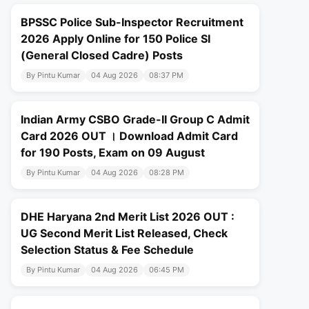
BPSSC Police Sub-Inspector Recruitment
2026 Apply Online for 150 Police SI
(General Closed Cadre) Posts
By Pintu Kumar
04 Aug 2026
08:37 PM
Indian Army CSBO Grade-II Group C Admit
Card 2026 OUT । Download Admit Card
for 190 Posts, Exam on 09 August
By Pintu Kumar
04 Aug 2026
08:28 PM
DHE Haryana 2nd Merit List 2026 OUT :
UG Second Merit List Released, Check
Selection Status & Fee Schedule
By Pintu Kumar
04 Aug 2026
06:45 PM