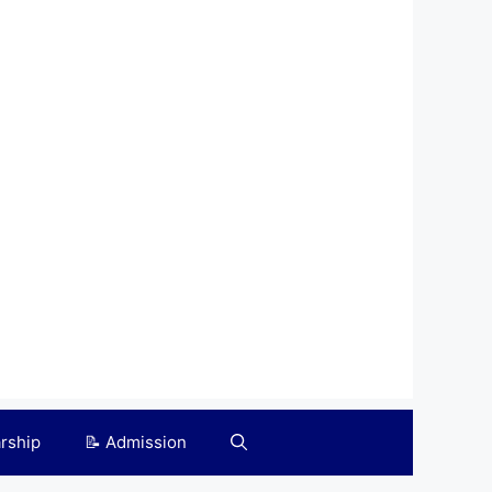
arship
📝 Admission