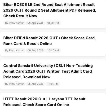
Bihar BCECE LE 2nd Round Seat Allotment Result
2026 Out। Round 2 Seat Allotment PDF Released,
Check Result Now
By Pintu Kumar
06 Aug 2026
05:21 PM
Bihar DElEd Result 2026 OUT : Check Score Card,
Rank Card & Result Online
By Pintu Kumar
06 Aug 2026
10:40 AM
Central Sanskrit University (CSU) Non-Teaching
Admit Card 2026 Out। Written Test Admit Card
Released, Download Now
By Pintu Kumar
05 Aug 2026
11:54 PM
HTET Result 2026 Out। Haryana TET Result
Released, Check Score Card Online