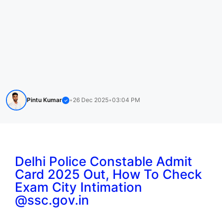
Pintu Kumar
•
26 Dec 2025
•
03:04 PM
✓
Delhi Police Constable Admit
Card 2025 Out, How To Check
Exam City Intimation
@ssc.gov.in