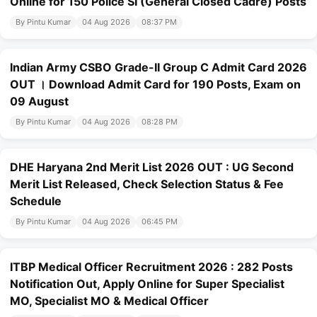
Online for 150 Police SI (General Closed Cadre) Posts
By Pintu Kumar
04 Aug 2026
08:37 PM
Indian Army CSBO Grade-II Group C Admit Card 2026
OUT । Download Admit Card for 190 Posts, Exam on
09 August
By Pintu Kumar
04 Aug 2026
08:28 PM
DHE Haryana 2nd Merit List 2026 OUT : UG Second
Merit List Released, Check Selection Status & Fee
Schedule
By Pintu Kumar
04 Aug 2026
06:45 PM
ITBP Medical Officer Recruitment 2026 : 282 Posts
Notification Out, Apply Online for Super Specialist
MO, Specialist MO & Medical Officer