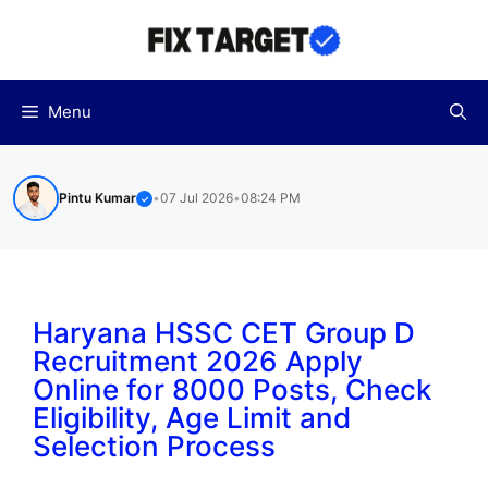
Skip
to
content
Menu
Pintu Kumar
•
07 Jul 2026
•
08:24 PM
✓
Haryana HSSC CET Group D
Recruitment 2026 Apply
Online for 8000 Posts, Check
Eligibility, Age Limit and
Selection Process