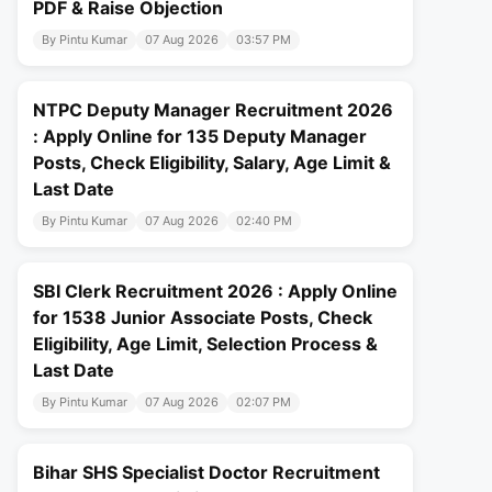
PDF & Raise Objection
By Pintu Kumar
07 Aug 2026
03:57 PM
NTPC Deputy Manager Recruitment 2026
: Apply Online for 135 Deputy Manager
Posts, Check Eligibility, Salary, Age Limit &
Last Date
By Pintu Kumar
07 Aug 2026
02:40 PM
SBI Clerk Recruitment 2026 : Apply Online
for 1538 Junior Associate Posts, Check
Eligibility, Age Limit, Selection Process &
Last Date
By Pintu Kumar
07 Aug 2026
02:07 PM
Bihar SHS Specialist Doctor Recruitment