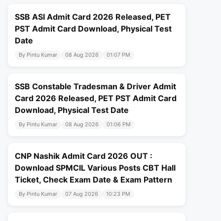
SSB ASI Admit Card 2026 Released, PET
PST Admit Card Download, Physical Test
Date
By Pintu Kumar
08 Aug 2026
01:07 PM
SSB Constable Tradesman & Driver Admit
Card 2026 Released, PET PST Admit Card
Download, Physical Test Date
By Pintu Kumar
08 Aug 2026
01:06 PM
CNP Nashik Admit Card 2026 OUT :
Download SPMCIL Various Posts CBT Hall
Ticket, Check Exam Date & Exam Pattern
By Pintu Kumar
07 Aug 2026
10:23 PM