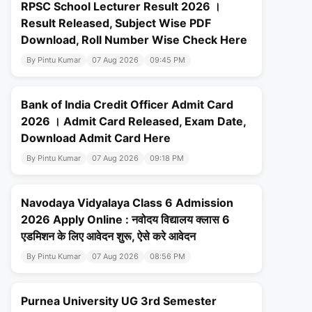
RPSC School Lecturer Result 2026 ।
Result Released, Subject Wise PDF
Download, Roll Number Wise Check Here
By Pintu Kumar
07 Aug 2026
09:45 PM
Bank of India Credit Officer Admit Card
2026 । Admit Card Released, Exam Date,
Download Admit Card Here
By Pintu Kumar
07 Aug 2026
09:18 PM
Navodaya Vidyalaya Class 6 Admission
2026 Apply Online : नवोदय विद्यालय क्लास 6
एडमिशन के लिए आवेदन शुरू, ऐसे करे आवेदन
By Pintu Kumar
07 Aug 2026
08:56 PM
Purnea University UG 3rd Semester