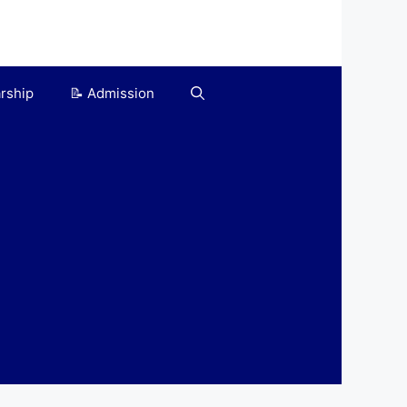
arship
📝 Admission