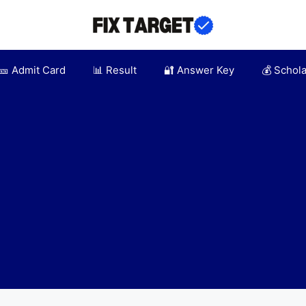
🎫 Admit Card
📊 Result
🔐 Answer Key
💰 Schol