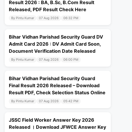
Result 2026 : BA, B.Sc, B.Com Result
Released, PDF Result Check Here
By Pintu Kumar
07 Aug 2026
06:32 PM
Bihar Vidhan Parishad Security Guard DV
Admit Card 2026 : DV Admit Card Soon,
Document Verification Date Released
By Pintu Kumar
07 Aug 2026
06:00 PM
Bihar Vidhan Parishad Security Guard
Final Result 2026 Released – Download
Result PDF, Check Selection Status Online
By Pintu Kumar
07 Aug 2026
05:42 PM
JSSC Field Worker Answer Key 2026
Released । Download JFWCE Answer Key