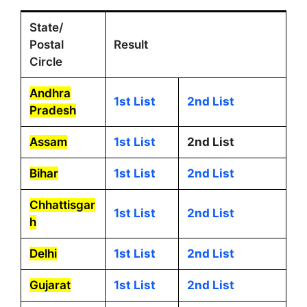
State/
Postal
Result
Circle
Andhra
1st List
2nd List
Pradesh
Assam
1st List
2nd List
Bihar
1st List
2nd List
Chhattisgar
1st List
2nd List
h
Delhi
1st List
2nd List
Gujarat
1st List
2nd List