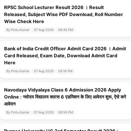
RPSC School Lecturer Result 2026 । Result
Released, Subject Wise PDF Download, Roll Number
Wise Check Here
By Pintu Kumar
07 Aug 2026
09:45 PM
Bank of India Credit Officer Admit Card 2026 । Admit
Card Released, Exam Date, Download Admit Card
Here
By Pintu Kumar
07 Aug 2026
09:18 PM
Navodaya Vidyalaya Class 6 Admission 2026 Apply
Online : नवोदय विद्यालय क्लास 6 एडमिशन के लिए आवेदन शुरू, ऐसे करे
आवेदन
By Pintu Kumar
07 Aug 2026
08:56 PM
Purnea University UG 3rd Semester Result 2026 :