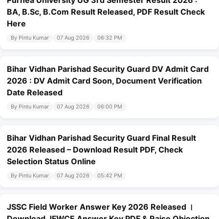
BA, B.Sc, B.Com Result Released, PDF Result Check
Here
By Pintu Kumar
07 Aug 2026
06:32 PM
Bihar Vidhan Parishad Security Guard DV Admit Card
2026 : DV Admit Card Soon, Document Verification
Date Released
By Pintu Kumar
07 Aug 2026
06:00 PM
Bihar Vidhan Parishad Security Guard Final Result
2026 Released – Download Result PDF, Check
Selection Status Online
By Pintu Kumar
07 Aug 2026
05:42 PM
JSSC Field Worker Answer Key 2026 Released ।
Download JFWCE Answer Key PDF & Raise Objection