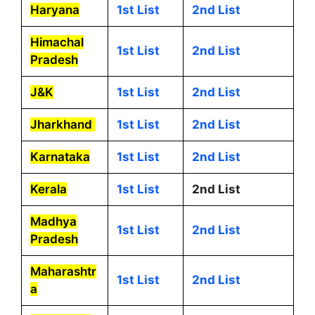
Haryana
1st List
2nd List
Himachal
1st List
2nd List
Pradesh
J&K
1st List
2nd List
Jharkhand
1st List
2nd List
Karnataka
1st List
2nd List
Kerala
1st List
2nd List
Madhya
1st List
2nd List
Pradesh
Maharashtr
1st List
2nd List
a