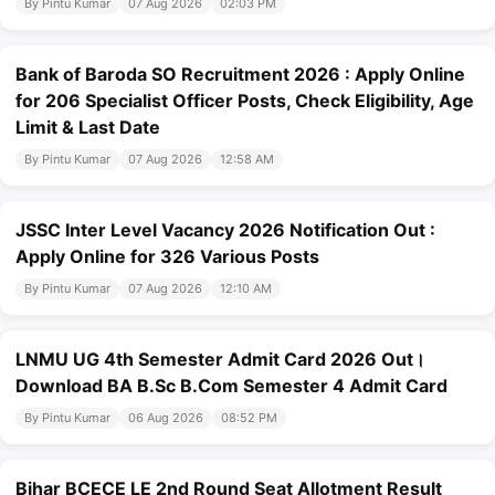
By Pintu Kumar
07 Aug 2026
02:03 PM
Bank of Baroda SO Recruitment 2026 : Apply Online
for 206 Specialist Officer Posts, Check Eligibility, Age
Limit & Last Date
By Pintu Kumar
07 Aug 2026
12:58 AM
JSSC Inter Level Vacancy 2026 Notification Out :
Apply Online for 326 Various Posts
By Pintu Kumar
07 Aug 2026
12:10 AM
LNMU UG 4th Semester Admit Card 2026 Out।
Download BA B.Sc B.Com Semester 4 Admit Card
By Pintu Kumar
06 Aug 2026
08:52 PM
Bihar BCECE LE 2nd Round Seat Allotment Result