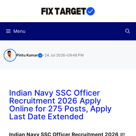
Skip
to
content
Menu
Pintu Kumar
•
24 Jul 2026
•
09:48 PM
✓
Indian Navy SSC Officer
Recruitment 2026 Apply
Online for 275 Posts, Apply
Last Date Extended
Indian Navy SSC Officer Recruitment 2026
का