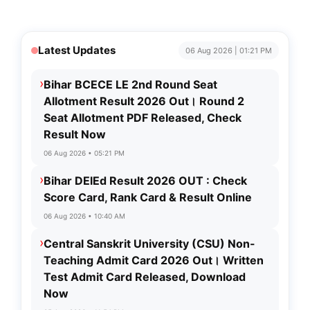
Latest Updates
06 Aug 2026 | 01:21 PM
›
Bihar BCECE LE 2nd Round Seat
Allotment Result 2026 Out। Round 2
Seat Allotment PDF Released, Check
Result Now
06 Aug 2026 • 05:21 PM
›
Bihar DElEd Result 2026 OUT : Check
Score Card, Rank Card & Result Online
06 Aug 2026 • 10:40 AM
›
Central Sanskrit University (CSU) Non-
Teaching Admit Card 2026 Out। Written
Test Admit Card Released, Download
Now