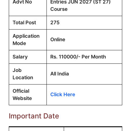
Advt No
Entries JUN 2027 (ST 27)
Course
Total Post
275
Application
Online
Mode
Salary
Rs. 110000/- Per Month
Job
All India
Location
Official
Click Here
Website
Important Date