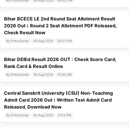
By Pintu Kumar
06 Aug 2026
08:52 PM
Bihar BCECE LE 2nd Round Seat Allotment Result
2026 Out। Round 2 Seat Allotment PDF Released,
Check Result Now
By Pintu Kumar
06 Aug 2026
05:21 PM
Bihar DElEd Result 2026 OUT : Check Score Card,
Rank Card & Result Online
By Pintu Kumar
06 Aug 2026
10:40 AM
Central Sanskrit University (CSU) Non-Teaching
Admit Card 2026 Out। Written Test Admit Card
Released, Download Now
By Pintu Kumar
05 Aug 2026
11:54 PM