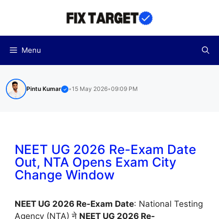
Skip
to
content
Menu
Pintu Kumar
•
15 May 2026
•
09:09 PM
✓
NEET UG 2026 Re-Exam Date
Out, NTA Opens Exam City
Change Window
NEET UG 2026 Re-Exam Date
: National Testing
Agency (NTA) ने
NEET UG 2026 Re-