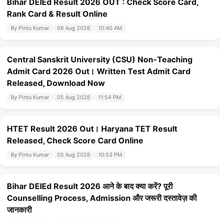
Bihar DElEd Result 2026 OUT : Check Score Card,
Rank Card & Result Online
By Pintu Kumar
06 Aug 2026
10:40 AM
Central Sanskrit University (CSU) Non-Teaching
Admit Card 2026 Out। Written Test Admit Card
Released, Download Now
By Pintu Kumar
05 Aug 2026
11:54 PM
HTET Result 2026 Out। Haryana TET Result
Released, Check Score Card Online
By Pintu Kumar
05 Aug 2026
10:53 PM
Bihar DElEd Result 2026 आने के बाद क्या करें? पूरी
Counselling Process, Admission और जरूरी दस्तावेज़ की
जानकारी