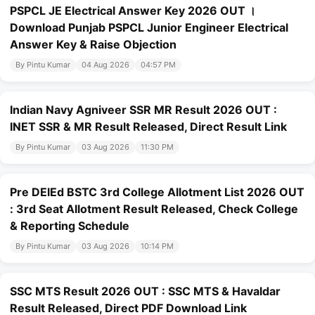
PSPCL JE Electrical Answer Key 2026 OUT ।
Download Punjab PSPCL Junior Engineer Electrical
Answer Key & Raise Objection
By Pintu Kumar
04 Aug 2026
04:57 PM
Indian Navy Agniveer SSR MR Result 2026 OUT :
INET SSR & MR Result Released, Direct Result Link
By Pintu Kumar
03 Aug 2026
11:30 PM
Pre DElEd BSTC 3rd College Allotment List 2026 OUT
: 3rd Seat Allotment Result Released, Check College
& Reporting Schedule
By Pintu Kumar
03 Aug 2026
10:14 PM
SSC MTS Result 2026 OUT : SSC MTS & Havaldar
Result Released, Direct PDF Download Link