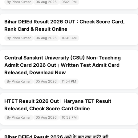
By Pintu Kumar
06 Aug 2026
05:21 PM
Bihar DElEd Result 2026 OUT : Check Score Card,
Rank Card & Result Online
By Pintu Kumar
06 Aug 2026
10:40 AM
Central Sanskrit University (CSU) Non-Teaching
Admit Card 2026 Out। Written Test Admit Card
Released, Download Now
By Pintu Kumar
05 Aug 2026
11:54 PM
HTET Result 2026 Out। Haryana TET Result
Released, Check Score Card Online
By Pintu Kumar
05 Aug 2026
10:53 PM
Bihar DElEd Result 2026 आने के बाद क्या करें? पूरी