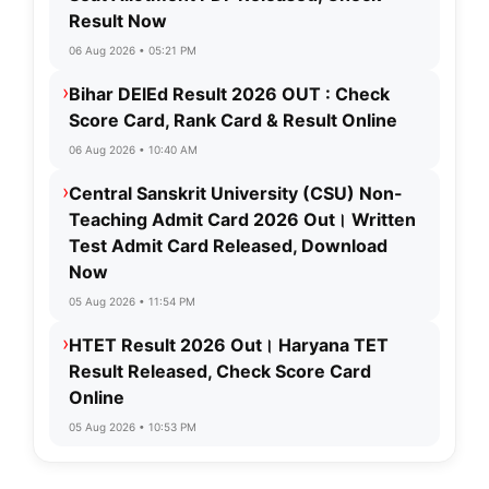
Result Now
06 Aug 2026 • 05:21 PM
›
Bihar DElEd Result 2026 OUT : Check
Score Card, Rank Card & Result Online
06 Aug 2026 • 10:40 AM
›
Central Sanskrit University (CSU) Non-
Teaching Admit Card 2026 Out। Written
Test Admit Card Released, Download
Now
05 Aug 2026 • 11:54 PM
›
HTET Result 2026 Out। Haryana TET
Result Released, Check Score Card
Online
05 Aug 2026 • 10:53 PM