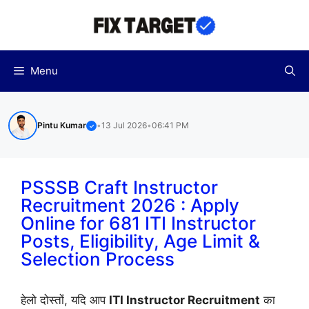
Skip
to
content
Menu
Pintu Kumar
•
13 Jul 2026
•
06:41 PM
✓
PSSSB Craft Instructor
Recruitment 2026 : Apply
Online for 681 ITI Instructor
Posts, Eligibility, Age Limit &
Selection Process
हेलो दोस्तों, यदि आप
ITI Instructor Recruitment
का