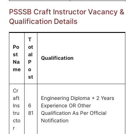
PSSSB Craft Instructor Vacancy &
Qualification Details
T
Po
ot
st
al
Qualification
Na
P
me
o
st
Cr
aft
Engineering Diploma + 2 Years
Ins
6
Experience OR Other
tru
81
Qualification As Per Official
cto
Notification
r