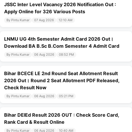
JSSC Inter Level Vacancy 2026 Notification Out :
Apply Online for 326 Various Posts
By Pintu Kumar
07 Aug 2026
12:10 AM
LNMU UG 4th Semester Admit Card 2026 Out।
Download BA B.Sc B.Com Semester 4 Admit Card
By Pintu Kumar
06 Aug 2026
08:52 PM
Bihar BCECE LE 2nd Round Seat Allotment Result
2026 Out। Round 2 Seat Allotment PDF Released,
Check Result Now
By Pintu Kumar
06 Aug 2026
05:21 PM
Bihar DElEd Result 2026 OUT : Check Score Card,
Rank Card & Result Online
By Pintu Kumar
06 Aug 2026
10:40 AM