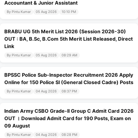
Accountant & Junior Assistant
By Pintu Kumar
05 Aug 2026
10:10 PM
BRABU UG 5th Merit List 2026 (Session 2026-30)
OUT : BA, B.Sc, B.Com 5th Merit List Released, Direct
Link
By Pintu Kumar
05 Aug 2026
08:29 AM
BPSSC Police Sub-Inspector Recruitment 2026 Apply
Online for 150 Police SI (General Closed Cadre) Posts
By Pintu Kumar
04 Aug 2026
08:37 PM
Indian Army CSBO Grade-II Group C Admit Card 2026
OUT । Download Admit Card for 190 Posts, Exam on
09 August
By Pintu Kumar
04 Aug 2026
08:28 PM