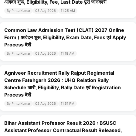
आवेदन शुरू, Eligibility, Fee, Last Date पूरी जानकारी
By Pintu Kumar
03 Aug 2026
11:25 AM
Common Law Admission Test (CLAT) 2027 Online
Form। आवेदन शुरू, Eligibility, Exam Date, Fees एवं Apply
Process देखें
By Pintu Kumar
03 Aug 2026
11:18 AM
Agniveer Recruitment Rally Rajput Regimental
Centre Fatehgarh 2026 : UHQ Relation Rally
Schedule जारी, Eligibility, Rally Date एवं Registration
Process देखें
By Pintu Kumar
02 Aug 2026
11:51 PM
Bihar Assistant Professor Result 2026 : BSUSC
Assistant Professor Contractual Result Released,