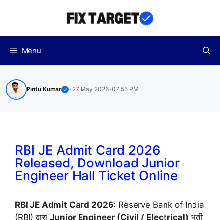
Skip
to
content
Menu
Pintu Kumar
•
27 May 2026
•
07:55 PM
✓
RBI JE Admit Card 2026
Released, Download Junior
Engineer Hall Ticket Online
RBI JE Admit Card 2026
: Reserve Bank of India
(RBI) द्वारा
Junior Engineer (Civil / Electrical)
भर्ती