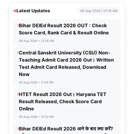
Latest Updates
06 Aug 2026 | 01:18 AM
›
Bihar DElEd Result 2026 OUT : Check
Score Card, Rank Card & Result Online
06 Aug 2026 • 12:29 AM
›
Central Sanskrit University (CSU) Non-
Teaching Admit Card 2026 Out। Written
Test Admit Card Released, Download
Now
05 Aug 2026 • 11:54 PM
›
HTET Result 2026 Out। Haryana TET
Result Released, Check Score Card
Online
05 Aug 2026 • 10:53 PM
›
Bihar DElEd Result 2026 आने के बाद क्या करें?