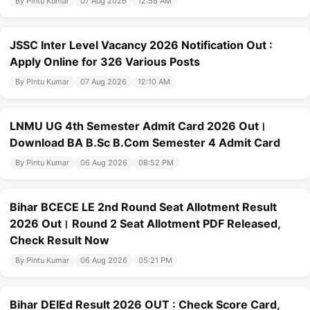
By Pintu Kumar
07 Aug 2026
12:58 AM
JSSC Inter Level Vacancy 2026 Notification Out :
Apply Online for 326 Various Posts
By Pintu Kumar
07 Aug 2026
12:10 AM
LNMU UG 4th Semester Admit Card 2026 Out।
Download BA B.Sc B.Com Semester 4 Admit Card
By Pintu Kumar
06 Aug 2026
08:52 PM
Bihar BCECE LE 2nd Round Seat Allotment Result
2026 Out। Round 2 Seat Allotment PDF Released,
Check Result Now
By Pintu Kumar
06 Aug 2026
05:21 PM
Bihar DElEd Result 2026 OUT : Check Score Card,