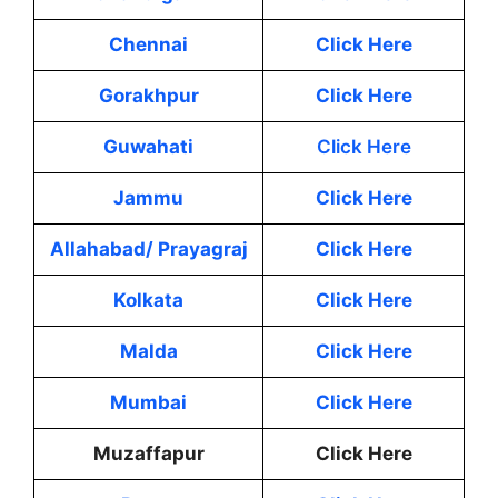
Chennai
Click Here
Gorakhpur
Click Here
Guwahati
Click Here
Jammu
Click Here
Allahabad/ Prayagraj
Click He
re
Kolkata
Click Here
Malda
Click Here
Mumbai
Click Here
Muzaffapur
Click Here