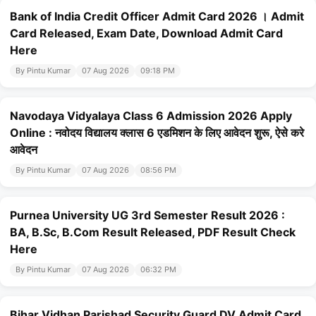
Bank of India Credit Officer Admit Card 2026 । Admit
Card Released, Exam Date, Download Admit Card
Here
By Pintu Kumar
07 Aug 2026
09:18 PM
Navodaya Vidyalaya Class 6 Admission 2026 Apply
Online : नवोदय विद्यालय क्लास 6 एडमिशन के लिए आवेदन शुरू, ऐसे करे
आवेदन
By Pintu Kumar
07 Aug 2026
08:56 PM
Purnea University UG 3rd Semester Result 2026 :
BA, B.Sc, B.Com Result Released, PDF Result Check
Here
By Pintu Kumar
07 Aug 2026
06:32 PM
Bihar Vidhan Parishad Security Guard DV Admit Card