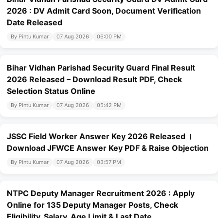
2026 : DV Admit Card Soon, Document Verification
Date Released
By Pintu Kumar
07 Aug 2026
06:00 PM
Bihar Vidhan Parishad Security Guard Final Result
2026 Released – Download Result PDF, Check
Selection Status Online
By Pintu Kumar
07 Aug 2026
05:42 PM
JSSC Field Worker Answer Key 2026 Released ।
Download JFWCE Answer Key PDF & Raise Objection
By Pintu Kumar
07 Aug 2026
03:57 PM
NTPC Deputy Manager Recruitment 2026 : Apply
Online for 135 Deputy Manager Posts, Check
Eligibility, Salary, Age Limit & Last Date