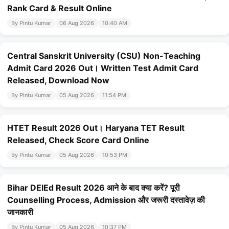
Rank Card & Result Online
By Pintu Kumar
06 Aug 2026
10:40 AM
Central Sanskrit University (CSU) Non-Teaching
Admit Card 2026 Out। Written Test Admit Card
Released, Download Now
By Pintu Kumar
05 Aug 2026
11:54 PM
HTET Result 2026 Out। Haryana TET Result
Released, Check Score Card Online
By Pintu Kumar
05 Aug 2026
10:53 PM
Bihar DElEd Result 2026 आने के बाद क्या करें? पूरी
Counselling Process, Admission और जरूरी दस्तावेज़ की
जानकारी
By Pintu Kumar
05 Aug 2026
10:37 PM