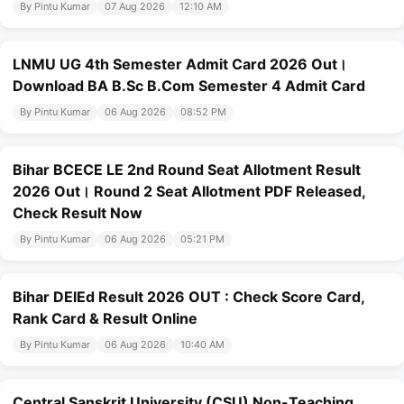
By Pintu Kumar
07 Aug 2026
12:10 AM
LNMU UG 4th Semester Admit Card 2026 Out।
Download BA B.Sc B.Com Semester 4 Admit Card
By Pintu Kumar
06 Aug 2026
08:52 PM
Bihar BCECE LE 2nd Round Seat Allotment Result
2026 Out। Round 2 Seat Allotment PDF Released,
Check Result Now
By Pintu Kumar
06 Aug 2026
05:21 PM
Bihar DElEd Result 2026 OUT : Check Score Card,
Rank Card & Result Online
By Pintu Kumar
06 Aug 2026
10:40 AM
Central Sanskrit University (CSU) Non-Teaching