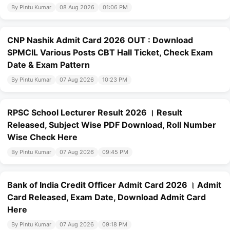
By Pintu Kumar
08 Aug 2026
01:06 PM
CNP Nashik Admit Card 2026 OUT : Download
SPMCIL Various Posts CBT Hall Ticket, Check Exam
Date & Exam Pattern
By Pintu Kumar
07 Aug 2026
10:23 PM
RPSC School Lecturer Result 2026 । Result
Released, Subject Wise PDF Download, Roll Number
Wise Check Here
By Pintu Kumar
07 Aug 2026
09:45 PM
Bank of India Credit Officer Admit Card 2026 । Admit
Card Released, Exam Date, Download Admit Card
Here
By Pintu Kumar
07 Aug 2026
09:18 PM