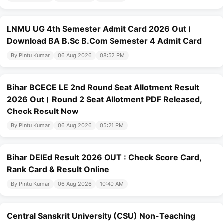
LNMU UG 4th Semester Admit Card 2026 Out।
Download BA B.Sc B.Com Semester 4 Admit Card
By Pintu Kumar
06 Aug 2026
08:52 PM
Bihar BCECE LE 2nd Round Seat Allotment Result
2026 Out। Round 2 Seat Allotment PDF Released,
Check Result Now
By Pintu Kumar
06 Aug 2026
05:21 PM
Bihar DElEd Result 2026 OUT : Check Score Card,
Rank Card & Result Online
By Pintu Kumar
06 Aug 2026
10:40 AM
Central Sanskrit University (CSU) Non-Teaching