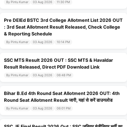
By Pintu Kumar
03 Aug 2026
11:30 PM
Pre DElEd BSTC 3rd College Allotment List 2026 OUT
: 3rd Seat Allotment Result Released, Check College
& Reporting Schedule
By Pintu Kumar
03 Aug 2026
10:14 PM
SSC MTS Result 2026 OUT : SSC MTS & Havaldar
Result Released, Direct PDF Download Link
By Pintu Kumar
03 Aug 2026
06:48 PM
Bihar B.Ed 4th Round Seat Allotment 2026 OUT: 4th
Round Seat Allotment Result जारी, यहां से करें डाउनलोड
By Pintu Kumar
03 Aug 2026
06:01 PM
SSC JE Final Result 2026 Out : SSC जूनियर इंजीनियर भर्ती का