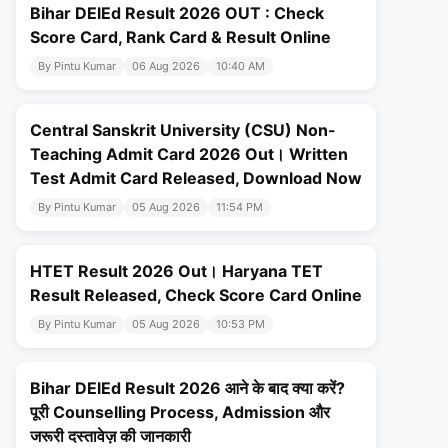
Bihar DElEd Result 2026 OUT : Check
Score Card, Rank Card & Result Online
By Pintu Kumar
06 Aug 2026
10:40 AM
Central Sanskrit University (CSU) Non-
Teaching Admit Card 2026 Out। Written
Test Admit Card Released, Download Now
By Pintu Kumar
05 Aug 2026
11:54 PM
HTET Result 2026 Out। Haryana TET
Result Released, Check Score Card Online
By Pintu Kumar
05 Aug 2026
10:53 PM
Bihar DElEd Result 2026 आने के बाद क्या करें?
पूरी Counselling Process, Admission और
जरूरी दस्तावेज़ की जानकारी