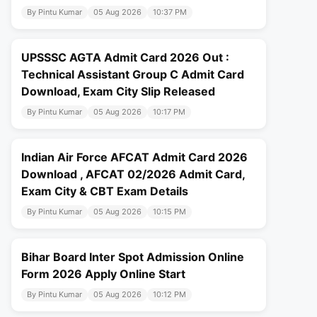
By Pintu Kumar
05 Aug 2026
10:37 PM
UPSSSC AGTA Admit Card 2026 Out :
Technical Assistant Group C Admit Card
Download, Exam City Slip Released
By Pintu Kumar
05 Aug 2026
10:17 PM
Indian Air Force AFCAT Admit Card 2026
Download , AFCAT 02/2026 Admit Card,
Exam City & CBT Exam Details
By Pintu Kumar
05 Aug 2026
10:15 PM
Bihar Board Inter Spot Admission Online
Form 2026 Apply Online Start
By Pintu Kumar
05 Aug 2026
10:12 PM