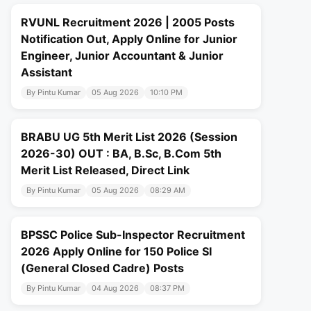
RVUNL Recruitment 2026 | 2005 Posts
Notification Out, Apply Online for Junior
Engineer, Junior Accountant & Junior
Assistant
By Pintu Kumar
05 Aug 2026
10:10 PM
BRABU UG 5th Merit List 2026 (Session
2026-30) OUT : BA, B.Sc, B.Com 5th
Merit List Released, Direct Link
By Pintu Kumar
05 Aug 2026
08:29 AM
BPSSC Police Sub-Inspector Recruitment
2026 Apply Online for 150 Police SI
(General Closed Cadre) Posts
By Pintu Kumar
04 Aug 2026
08:37 PM