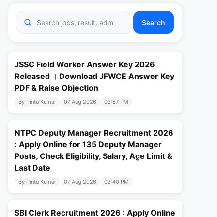
Search
JSSC Field Worker Answer Key 2026
Released । Download JFWCE Answer Key
PDF & Raise Objection
By Pintu Kumar
07 Aug 2026
03:57 PM
NTPC Deputy Manager Recruitment 2026
: Apply Online for 135 Deputy Manager
Posts, Check Eligibility, Salary, Age Limit &
Last Date
By Pintu Kumar
07 Aug 2026
02:40 PM
SBI Clerk Recruitment 2026 : Apply Online