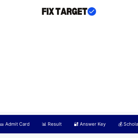
🎫 Admit Card
📊 Result
🔐 Answer Key
💰 Schol