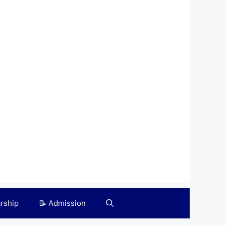
arship
📝 Admission