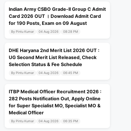
Indian Army CSBO Grade-II Group C Admit
Card 2026 OUT । Download Admit Card
for 190 Posts, Exam on 09 August
By Pintu Kumar
04 Aug 2026
08:28 PM
DHE Haryana 2nd Merit List 2026 OUT :
UG Second Merit List Released, Check
Selection Status & Fee Schedule
By Pintu Kumar
04 Aug 2026
06:45 PM
ITBP Medical Officer Recruitment 2026 :
282 Posts Notification Out, Apply Online
for Super Specialist MO, Specialist MO &
Medical Officer
By Pintu Kumar
04 Aug 2026
06:35 PM