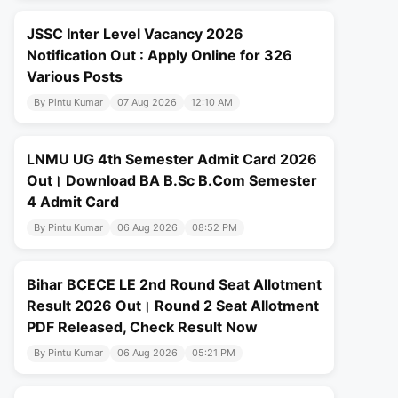
JSSC Inter Level Vacancy 2026
Notification Out : Apply Online for 326
Various Posts
By Pintu Kumar
07 Aug 2026
12:10 AM
LNMU UG 4th Semester Admit Card 2026
Out। Download BA B.Sc B.Com Semester
4 Admit Card
By Pintu Kumar
06 Aug 2026
08:52 PM
Bihar BCECE LE 2nd Round Seat Allotment
Result 2026 Out। Round 2 Seat Allotment
PDF Released, Check Result Now
By Pintu Kumar
06 Aug 2026
05:21 PM