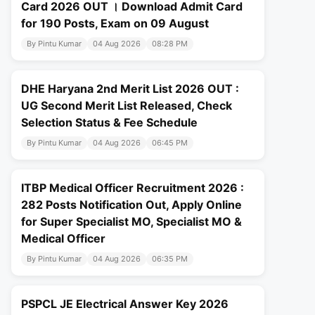
Card 2026 OUT । Download Admit Card
for 190 Posts, Exam on 09 August
By Pintu Kumar
04 Aug 2026
08:28 PM
DHE Haryana 2nd Merit List 2026 OUT :
UG Second Merit List Released, Check
Selection Status & Fee Schedule
By Pintu Kumar
04 Aug 2026
06:45 PM
ITBP Medical Officer Recruitment 2026 :
282 Posts Notification Out, Apply Online
for Super Specialist MO, Specialist MO &
Medical Officer
By Pintu Kumar
04 Aug 2026
06:35 PM
PSPCL JE Electrical Answer Key 2026