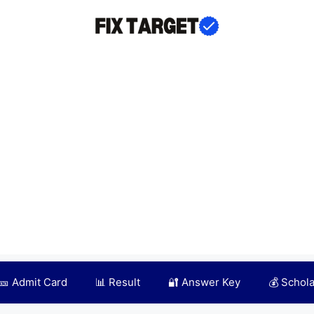
🎫 Admit Card
📊 Result
🔐 Answer Key
💰 Schol