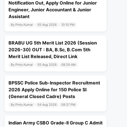
Notification Out, Apply Online for Junior
Engineer, Junior Accountant & Junior
Assistant
By Pintu Kumar
05 Aug 2026
10:10 PM
BRABU UG 5th Merit List 2026 (Session
2026-30) OUT : BA, B.Sc, B.Com 5th
Merit List Released, Direct Link
By Pintu Kumar
05 Aug 2026
08:29 AM
BPSSC Police Sub-Inspector Recruitment
2026 Apply Online for 150 Police SI
(General Closed Cadre) Posts
By Pintu Kumar
04 Aug 2026
08:37 PM
Indian Army CSBO Grade-II Group C Admit