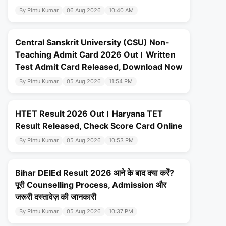
By Pintu Kumar
06 Aug 2026
10:40 AM
Central Sanskrit University (CSU) Non-
Teaching Admit Card 2026 Out। Written
Test Admit Card Released, Download Now
By Pintu Kumar
05 Aug 2026
11:54 PM
HTET Result 2026 Out। Haryana TET
Result Released, Check Score Card Online
By Pintu Kumar
05 Aug 2026
10:53 PM
Bihar DElEd Result 2026 आने के बाद क्या करें?
पूरी Counselling Process, Admission और
जरूरी दस्तावेज़ की जानकारी
By Pintu Kumar
05 Aug 2026
10:37 PM