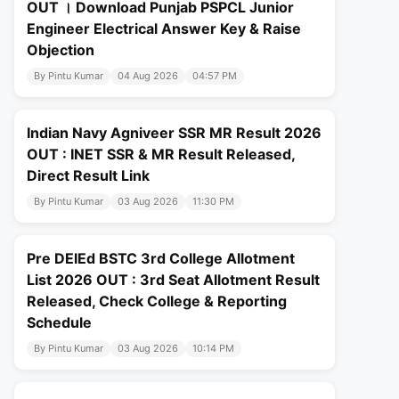
OUT । Download Punjab PSPCL Junior
Engineer Electrical Answer Key & Raise
Objection
By Pintu Kumar
04 Aug 2026
04:57 PM
Indian Navy Agniveer SSR MR Result 2026
OUT : INET SSR & MR Result Released,
Direct Result Link
By Pintu Kumar
03 Aug 2026
11:30 PM
Pre DElEd BSTC 3rd College Allotment
List 2026 OUT : 3rd Seat Allotment Result
Released, Check College & Reporting
Schedule
By Pintu Kumar
03 Aug 2026
10:14 PM