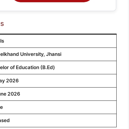
ts
ls
elkhand University, Jhansi
elor of Education (B.Ed)
ay 2026
une 2026
ne
ased