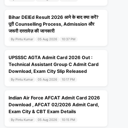
Bihar DElEd Result 2026 आने के बाद क्या करें?
पूरी Counselling Process, Admission और
जरूरी दस्तावेज़ की जानकारी
By Pintu Kumar
05 Aug 2026
10:37 PM
UPSSSC AGTA Admit Card 2026 Out :
Technical Assistant Group C Admit Card
Download, Exam City Slip Released
By Pintu Kumar
05 Aug 2026
10:17 PM
Indian Air Force AFCAT Admit Card 2026
Download , AFCAT 02/2026 Admit Card,
Exam City & CBT Exam Details
By Pintu Kumar
05 Aug 2026
10:15 PM