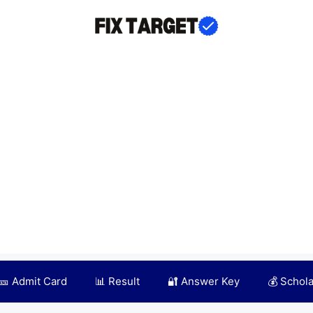
🎫 Admit Card
📊 Result
🔐 Answer Key
💰 Schol