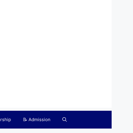
arship
📝 Admission