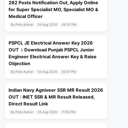
282 Posts Notification Out, Apply Online
for Super Specialist MO, Specialist MO &
Medical Officer
By Pintu Kumar
04 Aug 2026
06:35 PM
PSPCL JE Electrical Answer Key 2026
OUT । Download Punjab PSPCL Junior
Engineer Electrical Answer Key & Raise
Objection
By Pintu Kumar
04 Aug 2026
04:57 PM
Indian Navy Agniveer SSR MR Result 2026
OUT : INET SSR & MR Result Released,
Direct Result Link
By Pintu Kumar
03 Aug 2026
11:30 PM