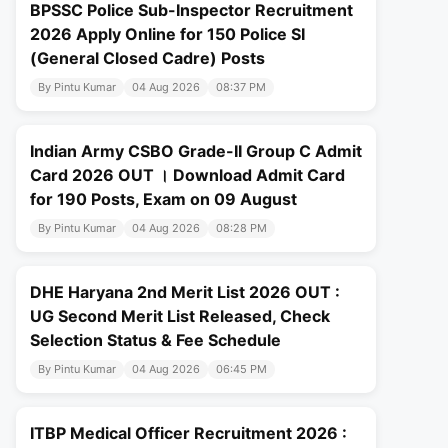
BPSSC Police Sub-Inspector Recruitment
2026 Apply Online for 150 Police SI
(General Closed Cadre) Posts
By Pintu Kumar
04 Aug 2026
08:37 PM
Indian Army CSBO Grade-II Group C Admit
Card 2026 OUT । Download Admit Card
for 190 Posts, Exam on 09 August
By Pintu Kumar
04 Aug 2026
08:28 PM
DHE Haryana 2nd Merit List 2026 OUT :
UG Second Merit List Released, Check
Selection Status & Fee Schedule
By Pintu Kumar
04 Aug 2026
06:45 PM
ITBP Medical Officer Recruitment 2026 :