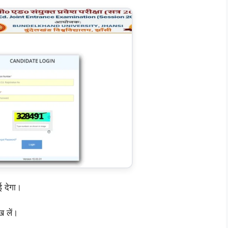
ई देगा।
ख लें।