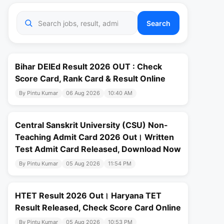
Search
Bihar DElEd Result 2026 OUT : Check
Score Card, Rank Card & Result Online
By Pintu Kumar
06 Aug 2026
10:40 AM
Central Sanskrit University (CSU) Non-
Teaching Admit Card 2026 Out। Written
Test Admit Card Released, Download Now
By Pintu Kumar
05 Aug 2026
11:54 PM
HTET Result 2026 Out। Haryana TET
Result Released, Check Score Card Online
By Pintu Kumar
05 Aug 2026
10:53 PM