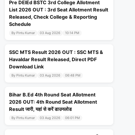
Pre DElEd BSTC 3rd College Allotment
List 2026 OUT : 3rd Seat Allotment Result
Released, Check College & Reporting
Schedule
By Pintu Kumar
03 Aug 2026
10:14 PM
SSC MTS Result 2026 OUT : SSC MTS &
Havaldar Result Released, Direct PDF
Download Link
By Pintu Kumar
03 Aug 2026
06:48 PM
Bihar B.Ed 4th Round Seat Allotment
2026 OUT: 4th Round Seat Allotment
Result जारी, यहां से करें डाउनलोड
By Pintu Kumar
03 Aug 2026
06:01 PM