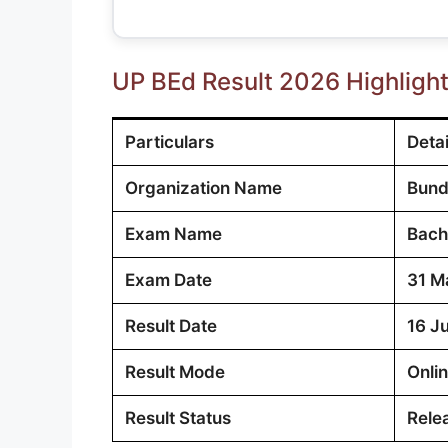
UP BEd Result 2026 Highligh
Particulars
Detai
Organization Name
Bund
Exam Name
Bach
Exam Date
31 M
Result Date
16 J
Result Mode
Onli
Result Status
Rele