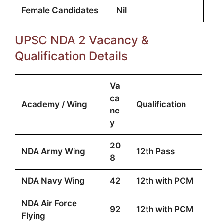
Female Candidates
Nil
UPSC NDA 2 Vacancy &
Qualification Details
Va
ca
Academy / Wing
Qualification
nc
y
20
NDA Army Wing
12th Pass
8
NDA Navy Wing
42
12th with PCM
NDA Air Force
92
12th with PCM
Flying