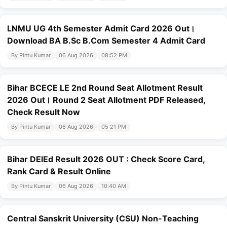
LNMU UG 4th Semester Admit Card 2026 Out।
Download BA B.Sc B.Com Semester 4 Admit Card
By Pintu Kumar
06 Aug 2026
08:52 PM
Bihar BCECE LE 2nd Round Seat Allotment Result
2026 Out। Round 2 Seat Allotment PDF Released,
Check Result Now
By Pintu Kumar
06 Aug 2026
05:21 PM
Bihar DElEd Result 2026 OUT : Check Score Card,
Rank Card & Result Online
By Pintu Kumar
06 Aug 2026
10:40 AM
Central Sanskrit University (CSU) Non-Teaching