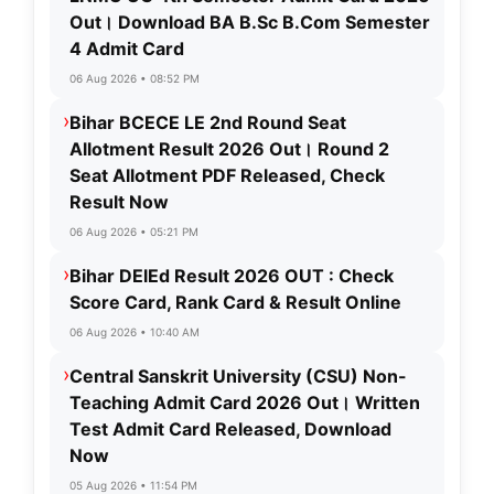
Out। Download BA B.Sc B.Com Semester
4 Admit Card
06 Aug 2026 • 08:52 PM
›
Bihar BCECE LE 2nd Round Seat
Allotment Result 2026 Out। Round 2
Seat Allotment PDF Released, Check
Result Now
06 Aug 2026 • 05:21 PM
›
Bihar DElEd Result 2026 OUT : Check
Score Card, Rank Card & Result Online
06 Aug 2026 • 10:40 AM
›
Central Sanskrit University (CSU) Non-
Teaching Admit Card 2026 Out। Written
Test Admit Card Released, Download
Now
05 Aug 2026 • 11:54 PM