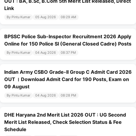
OUT : BA, B.Sc, B.Com 5th Merit List Released, Direct
Link
By Pintu Kumar
05 Aug 2026
08:29 AM
BPSSC Police Sub-Inspector Recruitment 2026 Apply
Online for 150 Police SI (General Closed Cadre) Posts
By Pintu Kumar
04 Aug 2026
08:37 PM
Indian Army CSBO Grade-II Group C Admit Card 2026
OUT । Download Admit Card for 190 Posts, Exam on
09 August
By Pintu Kumar
04 Aug 2026
08:28 PM
DHE Haryana 2nd Merit List 2026 OUT : UG Second
Merit List Released, Check Selection Status & Fee
Schedule