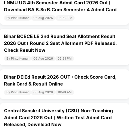
LNMU UG 4th Semester Admit Card 2026 Out।
Download BA B.Sc B.Com Semester 4 Admit Card
By Pintu Kumar
06 Aug 2026
08:52 PM
Bihar BCECE LE 2nd Round Seat Allotment Result
2026 Out। Round 2 Seat Allotment PDF Released,
Check Result Now
By Pintu Kumar
06 Aug 2026
05:21 PM
Bihar DElEd Result 2026 OUT : Check Score Card,
Rank Card & Result Online
By Pintu Kumar
06 Aug 2026
10:40 AM
Central Sanskrit University (CSU) Non-Teaching
Admit Card 2026 Out। Written Test Admit Card
Released, Download Now