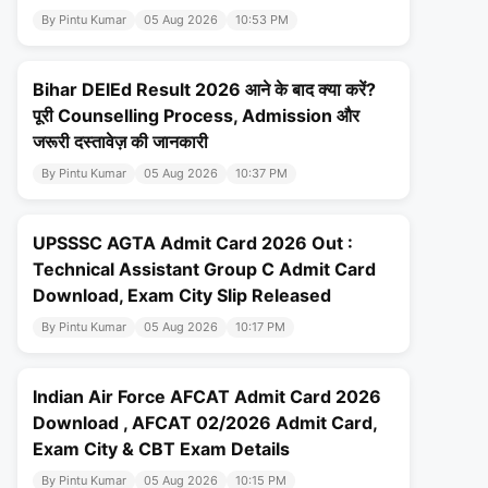
By Pintu Kumar
05 Aug 2026
10:53 PM
Bihar DElEd Result 2026 आने के बाद क्या करें?
पूरी Counselling Process, Admission और
जरूरी दस्तावेज़ की जानकारी
By Pintu Kumar
05 Aug 2026
10:37 PM
UPSSSC AGTA Admit Card 2026 Out :
Technical Assistant Group C Admit Card
Download, Exam City Slip Released
By Pintu Kumar
05 Aug 2026
10:17 PM
Indian Air Force AFCAT Admit Card 2026
Download , AFCAT 02/2026 Admit Card,
Exam City & CBT Exam Details
By Pintu Kumar
05 Aug 2026
10:15 PM