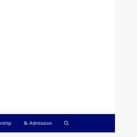
arship
📝 Admission