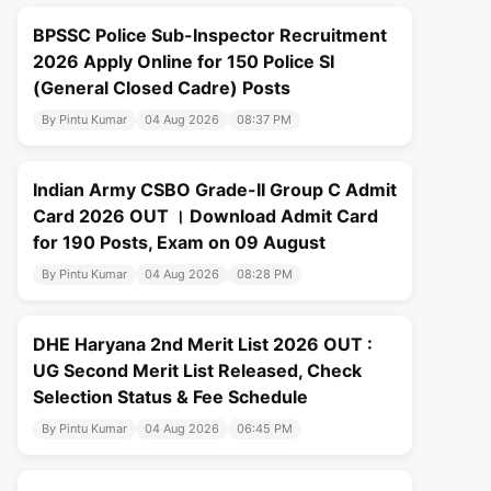
BPSSC Police Sub-Inspector Recruitment
2026 Apply Online for 150 Police SI
(General Closed Cadre) Posts
By Pintu Kumar
04 Aug 2026
08:37 PM
Indian Army CSBO Grade-II Group C Admit
Card 2026 OUT । Download Admit Card
for 190 Posts, Exam on 09 August
By Pintu Kumar
04 Aug 2026
08:28 PM
DHE Haryana 2nd Merit List 2026 OUT :
UG Second Merit List Released, Check
Selection Status & Fee Schedule
By Pintu Kumar
04 Aug 2026
06:45 PM