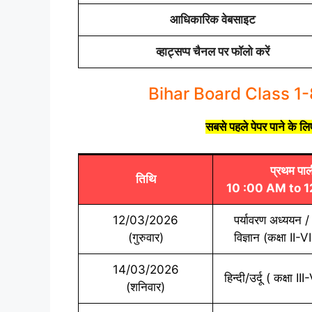
आधिकारिक वेबसाइट
व्हाट्सप्प चैनल पर फॉलो करें
Bihar Board Class 1
सबसे पहले
पेपर
पाने के ल
प्रथम पाल
तिथि
10 :00 AM to 
12/03/2026
पर्यावरण अध्ययन 
(गुरुवार)
विज्ञान (कक्षा II-V
14/03/2026
हिन्दी/उर्दू ( कक्षा II
(शनिवार)