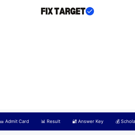
🎫 Admit Card
📊 Result
🔐 Answer Key
💰 Schol