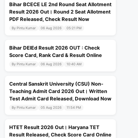
Bihar BCECE LE 2nd Round Seat Allotment
Result 2026 Out। Round 2 Seat Allotment
PDF Released, Check Result Now
By Pintu Kumar
06 Aug 2026
05:21 PM
Bihar DElEd Result 2026 OUT : Check
Score Card, Rank Card & Result Online
By Pintu Kumar
06 Aug 2026
10:40 AM
Central Sanskrit University (CSU) Non-
Teaching Admit Card 2026 Out। Written
Test Admit Card Released, Download Now
By Pintu Kumar
05 Aug 2026
11:54 PM
HTET Result 2026 Out। Haryana TET
Result Released, Check Score Card Online