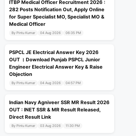
ITBP Medical Officer Recruitment 2026 :
282 Posts Notification Out, Apply Online
for Super Specialist MO, Specialist MO &
Medical Officer
By Pintu Kumar
04 Aug 2026
06:35 PM
PSPCL JE Electrical Answer Key 2026
OUT । Download Punjab PSPCL Junior
Engineer Electrical Answer Key & Raise
Objection
By Pintu Kumar
04 Aug 2026
04:57 PM
Indian Navy Agniveer SSR MR Result 2026
OUT : INET SSR & MR Result Released,
Direct Result Link
By Pintu Kumar
03 Aug 2026
11:30 PM