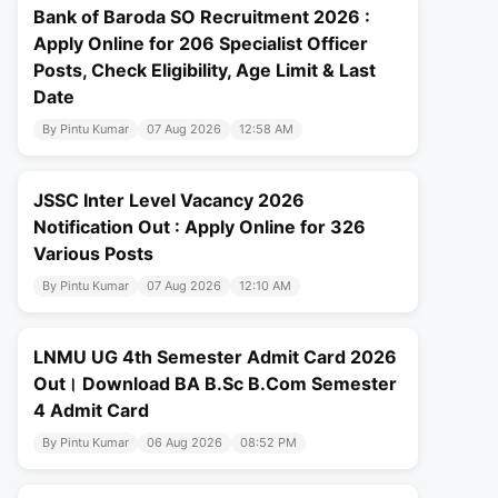
Bank of Baroda SO Recruitment 2026 :
Apply Online for 206 Specialist Officer
Posts, Check Eligibility, Age Limit & Last
Date
By Pintu Kumar
07 Aug 2026
12:58 AM
JSSC Inter Level Vacancy 2026
Notification Out : Apply Online for 326
Various Posts
By Pintu Kumar
07 Aug 2026
12:10 AM
LNMU UG 4th Semester Admit Card 2026
Out। Download BA B.Sc B.Com Semester
4 Admit Card
By Pintu Kumar
06 Aug 2026
08:52 PM