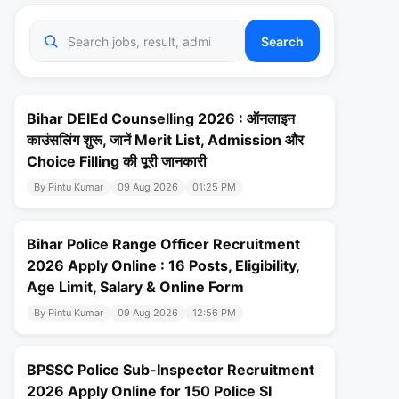
Search
Bihar DElEd Counselling 2026 : ऑनलाइन
काउंसलिंग शुरू, जानें Merit List, Admission और
Choice Filling की पूरी जानकारी
By Pintu Kumar
09 Aug 2026
01:25 PM
Bihar Police Range Officer Recruitment
2026 Apply Online : 16 Posts, Eligibility,
Age Limit, Salary & Online Form
By Pintu Kumar
09 Aug 2026
12:56 PM
BPSSC Police Sub-Inspector Recruitment
2026 Apply Online for 150 Police SI