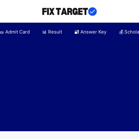
🎫 Admit Card
📊 Result
🔐 Answer Key
💰 Schol