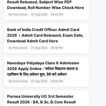
Result Released, Subject Wise PDF
Download, Roll Number Wise Check Here
By Pintu Kumar
07 Aug 2026
09:45 PM
Bank of India Credit Officer Admit Card
2026 । Admit Card Released, Exam Date,
Download Admit Card Here
By Pintu Kumar
07 Aug 2026
09:18 PM
Navodaya Vidyalaya Class 6 Admission
2026 Apply Online : नवोदय विद्यालय क्लास 6
एडमिशन के लिए आवेदन शुरू, ऐसे करे आवेदन
By Pintu Kumar
07 Aug 2026
08:56 PM
Purnea University UG 3rd Semester
Result 2026 : BA, B.Sc, B.Com Result