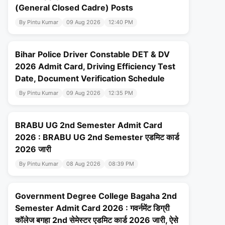
(General Closed Cadre) Posts
By Pintu Kumar
09 Aug 2026
12:40 PM
Bihar Police Driver Constable DET & DV
2026 Admit Card, Driving Efficiency Test
Date, Document Verification Schedule
By Pintu Kumar
09 Aug 2026
12:35 PM
BRABU UG 2nd Semester Admit Card
2026 : BRABU UG 2nd Semester एडमिट कार्ड
2026 जारी
By Pintu Kumar
08 Aug 2026
08:39 PM
Government Degree College Bagaha 2nd
Semester Admit Card 2026 : गवर्नमेंट डिग्री
कॉलेज बगहा 2nd सेमेस्टर एडमिट कार्ड 2026 जारी, ऐसे