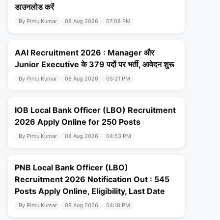
डाउनलोड करें
By Pintu Kumar
08 Aug 2026
07:08 PM
AAI Recruitment 2026 : Manager और
Junior Executive के 379 पदों पर भर्ती, आवेदन शुरू
By Pintu Kumar
08 Aug 2026
05:21 PM
IOB Local Bank Officer (LBO) Recruitment
2026 Apply Online for 250 Posts
By Pintu Kumar
08 Aug 2026
04:53 PM
PNB Local Bank Officer (LBO)
Recruitment 2026 Notification Out : 545
Posts Apply Online, Eligibility, Last Date
By Pintu Kumar
08 Aug 2026
04:18 PM