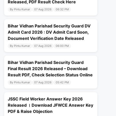
Released, PDF Result Check Here
By Pintu Kumar
07 Aug 2026
06:32 PM
Bihar Vidhan Parishad Security Guard DV
Admit Card 2026 : DV Admit Card Soon,
Document Verification Date Released
By Pintu Kumar
07 Aug 2026
06:00 PM
Bihar Vidhan Parishad Security Guard
Final Result 2026 Released – Download
Result PDF, Check Selection Status Online
By Pintu Kumar
07 Aug 2026
05:42 PM
JSSC Field Worker Answer Key 2026
Released । Download JFWCE Answer Key
PDF & Raise Objection