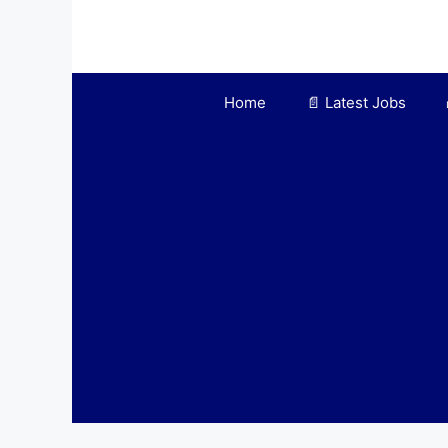
Skip
to
content
Home
📄 Latest Jobs