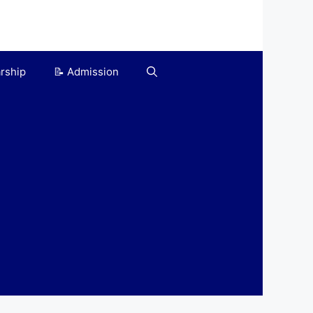
arship
📝 Admission