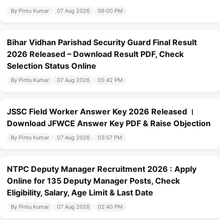
By Pintu Kumar
07 Aug 2026
06:00 PM
Bihar Vidhan Parishad Security Guard Final Result
2026 Released – Download Result PDF, Check
Selection Status Online
By Pintu Kumar
07 Aug 2026
05:42 PM
JSSC Field Worker Answer Key 2026 Released ।
Download JFWCE Answer Key PDF & Raise Objection
By Pintu Kumar
07 Aug 2026
03:57 PM
NTPC Deputy Manager Recruitment 2026 : Apply
Online for 135 Deputy Manager Posts, Check
Eligibility, Salary, Age Limit & Last Date
By Pintu Kumar
07 Aug 2026
02:40 PM