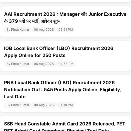
AAI Recruitment 2026 : Manager और Junior Executive
के 379 पदों पर भर्ती, आवेदन शुरू
By Pintu Kumar
08 Aug 2026
05:21 PM
IOB Local Bank Officer (LBO) Recruitment 2026
Apply Online for 250 Posts
By Pintu Kumar
08 Aug 2026
04:53 PM
PNB Local Bank Officer (LBO) Recruitment 2026
Notification Out : 545 Posts Apply Online, Eligibility,
Last Date
By Pintu Kumar
08 Aug 2026
04:18 PM
SSB Head Constable Admit Card 2026 Released, PET
PST Admit Card Download, Physical Test Date