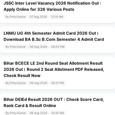
JSSC Inter Level Vacancy 2026 Notification Out :
Apply Online for 326 Various Posts
By Pintu Kumar
07 Aug 2026
12:10 AM
LNMU UG 4th Semester Admit Card 2026 Out।
Download BA B.Sc B.Com Semester 4 Admit Card
By Pintu Kumar
06 Aug 2026
08:52 PM
Bihar BCECE LE 2nd Round Seat Allotment Result
2026 Out। Round 2 Seat Allotment PDF Released,
Check Result Now
By Pintu Kumar
06 Aug 2026
05:21 PM
Bihar DElEd Result 2026 OUT : Check Score Card,
Rank Card & Result Online
By Pintu Kumar
06 Aug 2026
10:40 AM