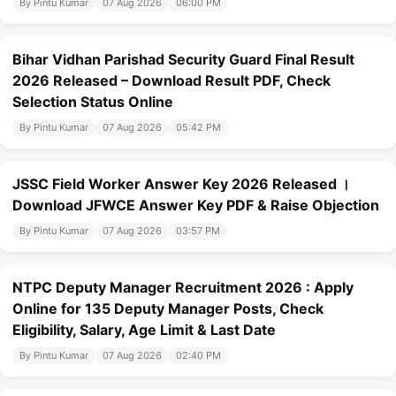
By Pintu Kumar
07 Aug 2026
06:00 PM
Bihar Vidhan Parishad Security Guard Final Result
2026 Released – Download Result PDF, Check
Selection Status Online
By Pintu Kumar
07 Aug 2026
05:42 PM
JSSC Field Worker Answer Key 2026 Released ।
Download JFWCE Answer Key PDF & Raise Objection
By Pintu Kumar
07 Aug 2026
03:57 PM
NTPC Deputy Manager Recruitment 2026 : Apply
Online for 135 Deputy Manager Posts, Check
Eligibility, Salary, Age Limit & Last Date
By Pintu Kumar
07 Aug 2026
02:40 PM