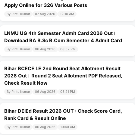
Apply Online for 326 Various Posts
By Pintu Kumar
07 Aug 2026
12:10 AM
LNMU UG 4th Semester Admit Card 2026 Out।
Download BA B.Sc B.Com Semester 4 Admit Card
By Pintu Kumar
06 Aug 2026
08:52 PM
Bihar BCECE LE 2nd Round Seat Allotment Result
2026 Out। Round 2 Seat Allotment PDF Released,
Check Result Now
By Pintu Kumar
06 Aug 2026
05:21 PM
Bihar DElEd Result 2026 OUT : Check Score Card,
Rank Card & Result Online
By Pintu Kumar
06 Aug 2026
10:40 AM