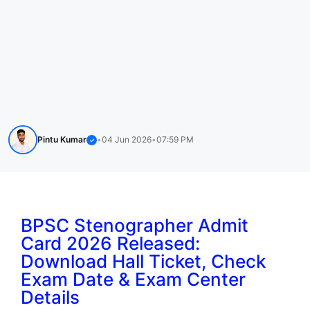
Pintu Kumar
•
04 Jun 2026
•
07:59 PM
✓
BPSC Stenographer Admit
Card 2026 Released:
Download Hall Ticket, Check
Exam Date & Exam Center
Details