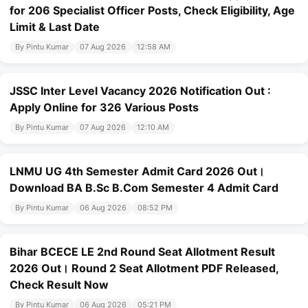
for 206 Specialist Officer Posts, Check Eligibility, Age
Limit & Last Date
By Pintu Kumar
07 Aug 2026
12:58 AM
JSSC Inter Level Vacancy 2026 Notification Out :
Apply Online for 326 Various Posts
By Pintu Kumar
07 Aug 2026
12:10 AM
LNMU UG 4th Semester Admit Card 2026 Out।
Download BA B.Sc B.Com Semester 4 Admit Card
By Pintu Kumar
06 Aug 2026
08:52 PM
Bihar BCECE LE 2nd Round Seat Allotment Result
2026 Out। Round 2 Seat Allotment PDF Released,
Check Result Now
By Pintu Kumar
06 Aug 2026
05:21 PM