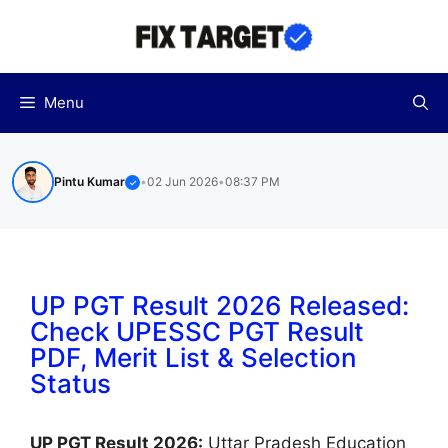
Skip
to
content
Menu
Pintu Kumar
•
02 Jun 2026
•
08:37 PM
✓
UP PGT Result 2026 Released:
Check UPESSC PGT Result
PDF, Merit List & Selection
Status
UP PGT Result 2026:
Uttar Pradesh Education