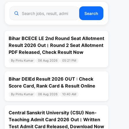
Search
Bihar BCECE LE 2nd Round Seat Allotment
Result 2026 Out। Round 2 Seat Allotment
PDF Released, Check Result Now
By Pintu Kumar
06 Aug 2026
05:21 PM
Bihar DElEd Result 2026 OUT : Check
Score Card, Rank Card & Result Online
By Pintu Kumar
06 Aug 2026
10:40 AM
Central Sanskrit University (CSU) Non-
Teaching Admit Card 2026 Out। Written
Test Admit Card Released, Download Now