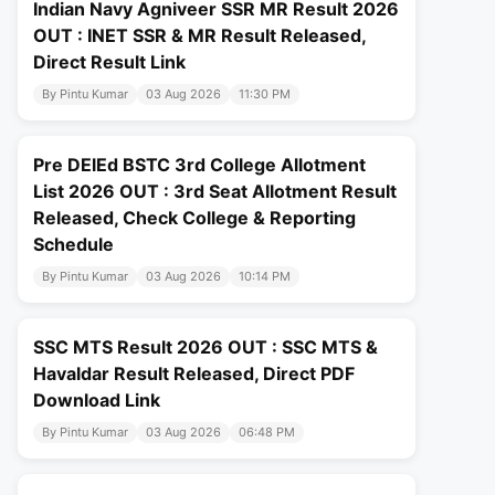
Indian Navy Agniveer SSR MR Result 2026
OUT : INET SSR & MR Result Released,
Direct Result Link
By Pintu Kumar
03 Aug 2026
11:30 PM
Pre DElEd BSTC 3rd College Allotment
List 2026 OUT : 3rd Seat Allotment Result
Released, Check College & Reporting
Schedule
By Pintu Kumar
03 Aug 2026
10:14 PM
SSC MTS Result 2026 OUT : SSC MTS &
Havaldar Result Released, Direct PDF
Download Link
By Pintu Kumar
03 Aug 2026
06:48 PM