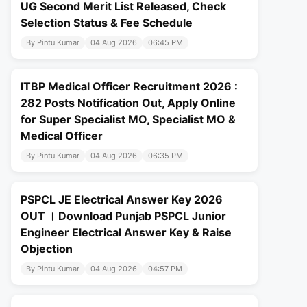
UG Second Merit List Released, Check
Selection Status & Fee Schedule
By Pintu Kumar
04 Aug 2026
06:45 PM
ITBP Medical Officer Recruitment 2026 :
282 Posts Notification Out, Apply Online
for Super Specialist MO, Specialist MO &
Medical Officer
By Pintu Kumar
04 Aug 2026
06:35 PM
PSPCL JE Electrical Answer Key 2026
OUT । Download Punjab PSPCL Junior
Engineer Electrical Answer Key & Raise
Objection
By Pintu Kumar
04 Aug 2026
04:57 PM