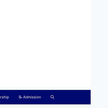
arship
📝 Admission