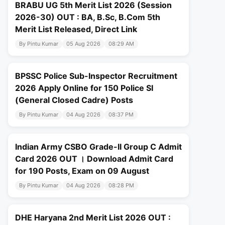
BRABU UG 5th Merit List 2026 (Session
2026-30) OUT : BA, B.Sc, B.Com 5th
Merit List Released, Direct Link
By Pintu Kumar
05 Aug 2026
08:29 AM
BPSSC Police Sub-Inspector Recruitment
2026 Apply Online for 150 Police SI
(General Closed Cadre) Posts
By Pintu Kumar
04 Aug 2026
08:37 PM
Indian Army CSBO Grade-II Group C Admit
Card 2026 OUT । Download Admit Card
for 190 Posts, Exam on 09 August
By Pintu Kumar
04 Aug 2026
08:28 PM
DHE Haryana 2nd Merit List 2026 OUT :