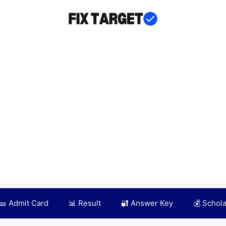
🎫 Admit Card
📊 Result
🔐 Answer Key
💰 Schol