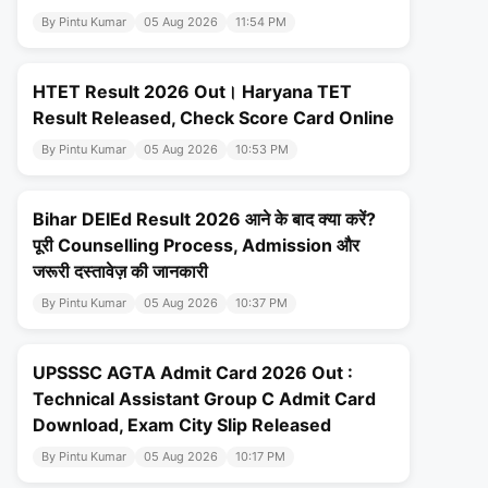
By Pintu Kumar
05 Aug 2026
11:54 PM
HTET Result 2026 Out। Haryana TET
Result Released, Check Score Card Online
By Pintu Kumar
05 Aug 2026
10:53 PM
Bihar DElEd Result 2026 आने के बाद क्या करें?
पूरी Counselling Process, Admission और
जरूरी दस्तावेज़ की जानकारी
By Pintu Kumar
05 Aug 2026
10:37 PM
UPSSSC AGTA Admit Card 2026 Out :
Technical Assistant Group C Admit Card
Download, Exam City Slip Released
By Pintu Kumar
05 Aug 2026
10:17 PM