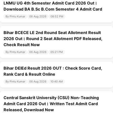
LNMU UG 4th Semester Admit Card 2026 Out।
Download BA B.Sc B.Com Semester 4 Admit Card
By Pintu Kumar
06 Aug 2026
08:52 PM
Bihar BCECE LE 2nd Round Seat Allotment Result
2026 Out। Round 2 Seat Allotment PDF Released,
Check Result Now
By Pintu Kumar
06 Aug 2026
05:21 PM
Bihar DElEd Result 2026 OUT : Check Score Card,
Rank Card & Result Online
By Pintu Kumar
06 Aug 2026
10:40 AM
Central Sanskrit University (CSU) Non-Teaching
Admit Card 2026 Out। Written Test Admit Card
Released, Download Now