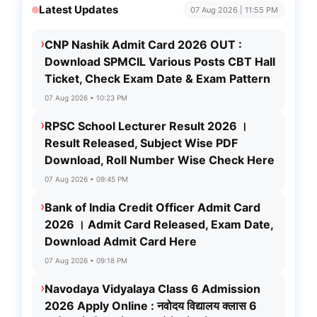
Latest Updates
07 Aug 2026 | 11:55 PM
›
CNP Nashik Admit Card 2026 OUT :
Download SPMCIL Various Posts CBT Hall
Ticket, Check Exam Date & Exam Pattern
07 Aug 2026 • 10:23 PM
›
RPSC School Lecturer Result 2026 ।
Result Released, Subject Wise PDF
Download, Roll Number Wise Check Here
07 Aug 2026 • 09:45 PM
›
Bank of India Credit Officer Admit Card
2026 । Admit Card Released, Exam Date,
Download Admit Card Here
07 Aug 2026 • 09:18 PM
›
Navodaya Vidyalaya Class 6 Admission
2026 Apply Online : नवोदय विद्यालय क्लास 6