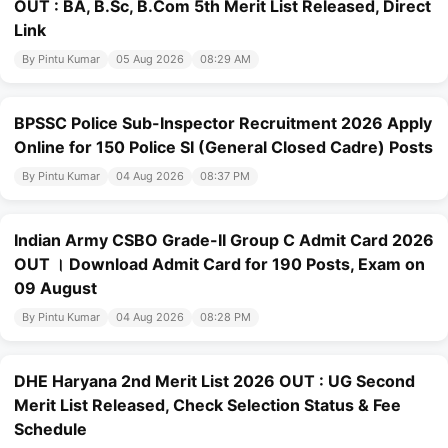
OUT : BA, B.Sc, B.Com 5th Merit List Released, Direct
Link
By Pintu Kumar
05 Aug 2026
08:29 AM
BPSSC Police Sub-Inspector Recruitment 2026 Apply
Online for 150 Police SI (General Closed Cadre) Posts
By Pintu Kumar
04 Aug 2026
08:37 PM
Indian Army CSBO Grade-II Group C Admit Card 2026
OUT । Download Admit Card for 190 Posts, Exam on
09 August
By Pintu Kumar
04 Aug 2026
08:28 PM
DHE Haryana 2nd Merit List 2026 OUT : UG Second
Merit List Released, Check Selection Status & Fee
Schedule