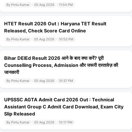
By Pintu Kumar
05 Aug 2026
11:54 PM
HTET Result 2026 Out। Haryana TET Result
Released, Check Score Card Online
By Pintu Kumar
05 Aug 2026
10:53 PM
Bihar DElEd Result 2026 आने के बाद क्या करें? पूरी
Counselling Process, Admission और जरूरी दस्तावेज़ की
जानकारी
By Pintu Kumar
05 Aug 2026
10:37 PM
UPSSSC AGTA Admit Card 2026 Out : Technical
Assistant Group C Admit Card Download, Exam City
Slip Released
By Pintu Kumar
05 Aug 2026
10:17 PM