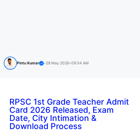
Pintu Kumar
•
28 May 2026
•
09:34 AM
✓
RPSC 1st Grade Teacher Admit
Card 2026 Released, Exam
Date, City Intimation &
Download Process