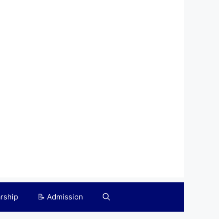
arship
📝 Admission