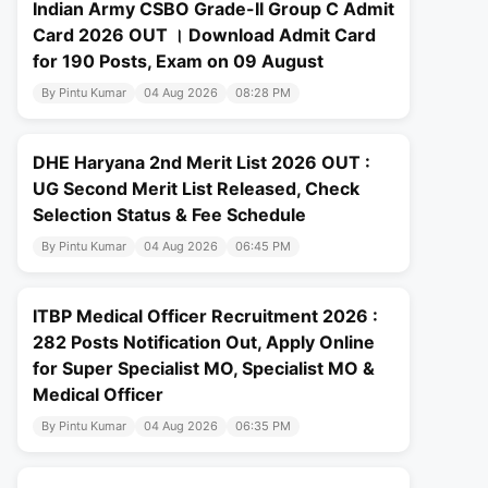
Indian Army CSBO Grade-II Group C Admit
Card 2026 OUT । Download Admit Card
for 190 Posts, Exam on 09 August
By Pintu Kumar
04 Aug 2026
08:28 PM
DHE Haryana 2nd Merit List 2026 OUT :
UG Second Merit List Released, Check
Selection Status & Fee Schedule
By Pintu Kumar
04 Aug 2026
06:45 PM
ITBP Medical Officer Recruitment 2026 :
282 Posts Notification Out, Apply Online
for Super Specialist MO, Specialist MO &
Medical Officer
By Pintu Kumar
04 Aug 2026
06:35 PM