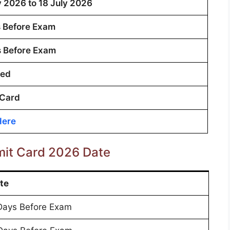
y 2026 to 18 July 2026
 Before Exam
s Before Exam
sed
 Card
Here
it Card 2026 Date
te
Days Before Exam