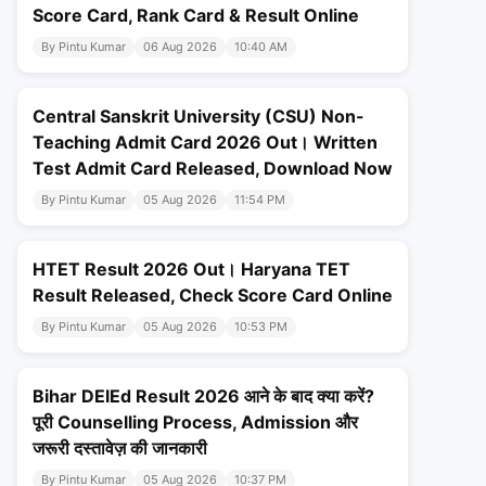
Score Card, Rank Card & Result Online
By Pintu Kumar
06 Aug 2026
10:40 AM
Central Sanskrit University (CSU) Non-
Teaching Admit Card 2026 Out। Written
Test Admit Card Released, Download Now
By Pintu Kumar
05 Aug 2026
11:54 PM
HTET Result 2026 Out। Haryana TET
Result Released, Check Score Card Online
By Pintu Kumar
05 Aug 2026
10:53 PM
Bihar DElEd Result 2026 आने के बाद क्या करें?
पूरी Counselling Process, Admission और
जरूरी दस्तावेज़ की जानकारी
By Pintu Kumar
05 Aug 2026
10:37 PM