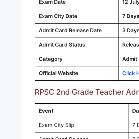
Exam Date
12 Jul
Exam City Date
7 Days
Admit Card Release Date
3 Day
Admit Card Status
Relea
Category
Admit
Official Website
Click 
RPSC 2nd Grade Teacher Adm
Event
Da
Exam City Slip
7 