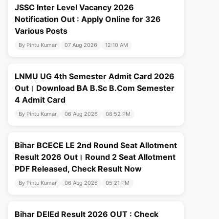
JSSC Inter Level Vacancy 2026
Notification Out : Apply Online for 326
Various Posts
By Pintu Kumar
07 Aug 2026
12:10 AM
LNMU UG 4th Semester Admit Card 2026
Out। Download BA B.Sc B.Com Semester
4 Admit Card
By Pintu Kumar
06 Aug 2026
08:52 PM
Bihar BCECE LE 2nd Round Seat Allotment
Result 2026 Out। Round 2 Seat Allotment
PDF Released, Check Result Now
By Pintu Kumar
06 Aug 2026
05:21 PM
Bihar DElEd Result 2026 OUT : Check