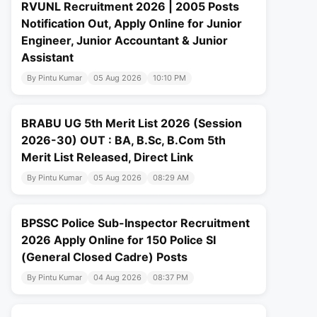
RVUNL Recruitment 2026 | 2005 Posts
Notification Out, Apply Online for Junior
Engineer, Junior Accountant & Junior
Assistant
By Pintu Kumar
05 Aug 2026
10:10 PM
BRABU UG 5th Merit List 2026 (Session
2026-30) OUT : BA, B.Sc, B.Com 5th
Merit List Released, Direct Link
By Pintu Kumar
05 Aug 2026
08:29 AM
BPSSC Police Sub-Inspector Recruitment
2026 Apply Online for 150 Police SI
(General Closed Cadre) Posts
By Pintu Kumar
04 Aug 2026
08:37 PM