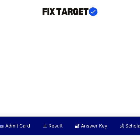
🎫 Admit Card
📊 Result
🔐 Answer Key
💰 Schol