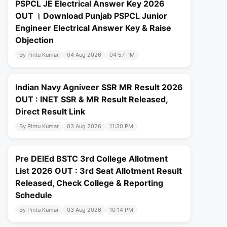
PSPCL JE Electrical Answer Key 2026
OUT । Download Punjab PSPCL Junior
Engineer Electrical Answer Key & Raise
Objection
By Pintu Kumar
04 Aug 2026
04:57 PM
Indian Navy Agniveer SSR MR Result 2026
OUT : INET SSR & MR Result Released,
Direct Result Link
By Pintu Kumar
03 Aug 2026
11:30 PM
Pre DElEd BSTC 3rd College Allotment
List 2026 OUT : 3rd Seat Allotment Result
Released, Check College & Reporting
Schedule
By Pintu Kumar
03 Aug 2026
10:14 PM