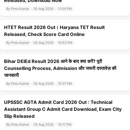
Released, Download Now
By Pintu Kumar
05 Aug 2026
11:54 PM
HTET Result 2026 Out। Haryana TET Result
Released, Check Score Card Online
By Pintu Kumar
05 Aug 2026
10:53 PM
Bihar DElEd Result 2026 आने के बाद क्या करें? पूरी
Counselling Process, Admission और जरूरी दस्तावेज़ की
जानकारी
By Pintu Kumar
05 Aug 2026
10:37 PM
UPSSSC AGTA Admit Card 2026 Out : Technical
Assistant Group C Admit Card Download, Exam City
Slip Released
By Pintu Kumar
05 Aug 2026
10:17 PM