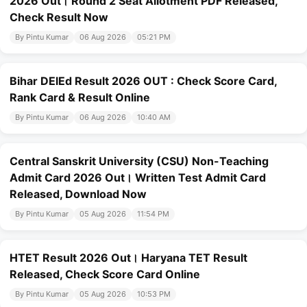
2026 Out। Round 2 Seat Allotment PDF Released,
Check Result Now
By Pintu Kumar
06 Aug 2026
05:21 PM
Bihar DElEd Result 2026 OUT : Check Score Card,
Rank Card & Result Online
By Pintu Kumar
06 Aug 2026
10:40 AM
Central Sanskrit University (CSU) Non-Teaching
Admit Card 2026 Out। Written Test Admit Card
Released, Download Now
By Pintu Kumar
05 Aug 2026
11:54 PM
HTET Result 2026 Out। Haryana TET Result
Released, Check Score Card Online
By Pintu Kumar
05 Aug 2026
10:53 PM