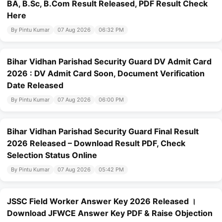
BA, B.Sc, B.Com Result Released, PDF Result Check
Here
By Pintu Kumar
07 Aug 2026
06:32 PM
Bihar Vidhan Parishad Security Guard DV Admit Card
2026 : DV Admit Card Soon, Document Verification
Date Released
By Pintu Kumar
07 Aug 2026
06:00 PM
Bihar Vidhan Parishad Security Guard Final Result
2026 Released – Download Result PDF, Check
Selection Status Online
By Pintu Kumar
07 Aug 2026
05:42 PM
JSSC Field Worker Answer Key 2026 Released ।
Download JFWCE Answer Key PDF & Raise Objection