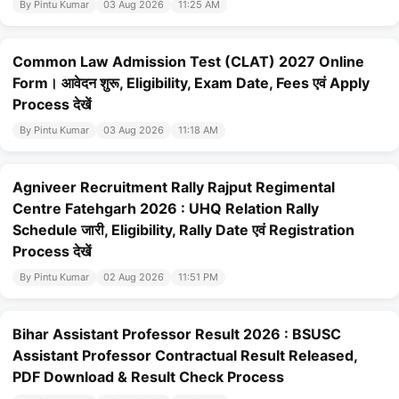
By Pintu Kumar
03 Aug 2026
11:25 AM
Common Law Admission Test (CLAT) 2027 Online
Form। आवेदन शुरू, Eligibility, Exam Date, Fees एवं Apply
Process देखें
By Pintu Kumar
03 Aug 2026
11:18 AM
Agniveer Recruitment Rally Rajput Regimental
Centre Fatehgarh 2026 : UHQ Relation Rally
Schedule जारी, Eligibility, Rally Date एवं Registration
Process देखें
By Pintu Kumar
02 Aug 2026
11:51 PM
Bihar Assistant Professor Result 2026 : BSUSC
Assistant Professor Contractual Result Released,
PDF Download & Result Check Process