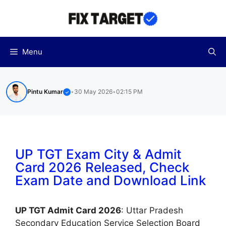
Skip
to
content
Menu
Pintu Kumar
•
30 May 2026
•
02:15 PM
✓
UP TGT Exam City & Admit
Card 2026 Released, Check
Exam Date and Download Link
UP TGT Admit Card 2026
:
Uttar Pradesh
Secondary Education Service Selection Board