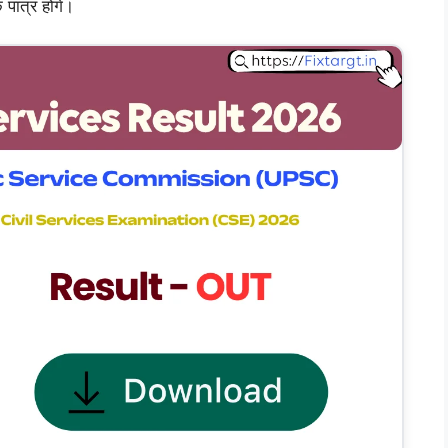
े पात्र होंगे।