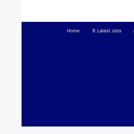
Skip
to
content
Home
📄 Latest Jobs