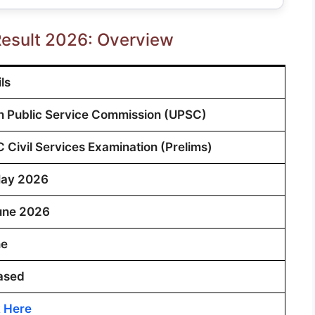
Result 2026: Overview
ls
n Public Service Commission (UPSC)
 Civil Services Examination (Prelims)
ay 2026
une 2026
ne
ased
k Here