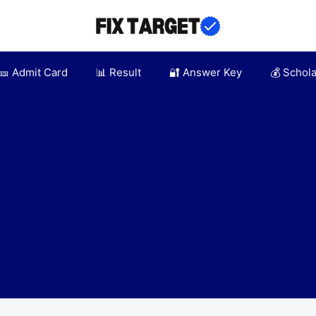
🎫 Admit Card
📊 Result
🔐 Answer Key
💰 Schol