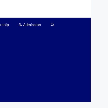
arship
📝 Admission