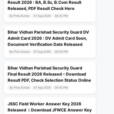
Result 2026 : BA, B.Sc, B.Com Result
Released, PDF Result Check Here
By Pintu Kumar
07 Aug 2026
06:32 PM
Bihar Vidhan Parishad Security Guard DV
Admit Card 2026 : DV Admit Card Soon,
Document Verification Date Released
By Pintu Kumar
07 Aug 2026
06:00 PM
Bihar Vidhan Parishad Security Guard
Final Result 2026 Released – Download
Result PDF, Check Selection Status Online
By Pintu Kumar
07 Aug 2026
05:42 PM
JSSC Field Worker Answer Key 2026
Released । Download JFWCE Answer Key