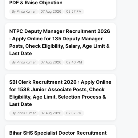
PDF & Raise Objection
By Pintu Kumar
07 Aug 2026
03:57 PM
NTPC Deputy Manager Recruitment 2026
: Apply Online for 135 Deputy Manager
Posts, Check Eligibility, Salary, Age Limit &
Last Date
By Pintu Kumar
07 Aug 2026
02:40 PM
SBI Clerk Recruitment 2026 : Apply Online
for 1538 Junior Associate Posts, Check
Eligibility, Age Limit, Selection Process &
Last Date
By Pintu Kumar
07 Aug 2026
02:07 PM
Bihar SHS Specialist Doctor Recruitment