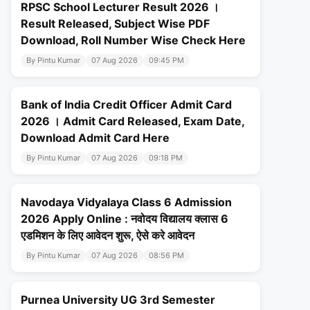
RPSC School Lecturer Result 2026 ।
Result Released, Subject Wise PDF
Download, Roll Number Wise Check Here
By Pintu Kumar
07 Aug 2026
09:45 PM
Bank of India Credit Officer Admit Card
2026 । Admit Card Released, Exam Date,
Download Admit Card Here
By Pintu Kumar
07 Aug 2026
09:18 PM
Navodaya Vidyalaya Class 6 Admission
2026 Apply Online : नवोदय विद्यालय क्लास 6
एडमिशन के लिए आवेदन शुरू, ऐसे करे आवेदन
By Pintu Kumar
07 Aug 2026
08:56 PM
Purnea University UG 3rd Semester