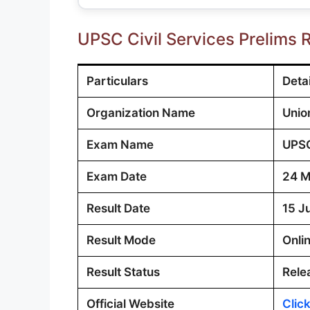
UPSC Civil Services Prelims 
Particulars
Detai
Organization Name
Unio
Exam Name
UPSC
Exam Date
24 M
Result Date
15 J
Result Mode
Onli
Result Status
Rele
Official Website
Clic