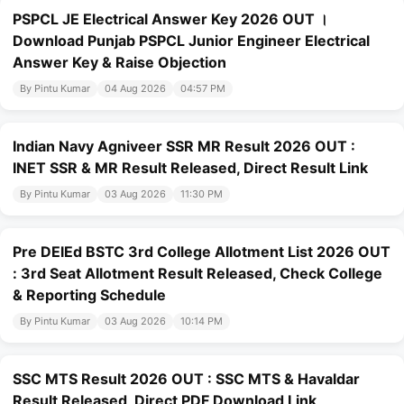
PSPCL JE Electrical Answer Key 2026 OUT ।
Download Punjab PSPCL Junior Engineer Electrical
Answer Key & Raise Objection
By Pintu Kumar
04 Aug 2026
04:57 PM
Indian Navy Agniveer SSR MR Result 2026 OUT :
INET SSR & MR Result Released, Direct Result Link
By Pintu Kumar
03 Aug 2026
11:30 PM
Pre DElEd BSTC 3rd College Allotment List 2026 OUT
: 3rd Seat Allotment Result Released, Check College
& Reporting Schedule
By Pintu Kumar
03 Aug 2026
10:14 PM
SSC MTS Result 2026 OUT : SSC MTS & Havaldar
Result Released, Direct PDF Download Link