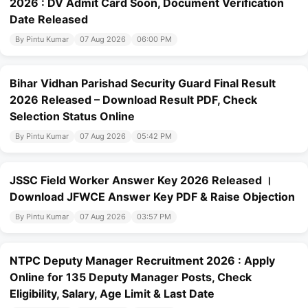
2026 : DV Admit Card Soon, Document Verification
Date Released
By Pintu Kumar
07 Aug 2026
06:00 PM
Bihar Vidhan Parishad Security Guard Final Result
2026 Released – Download Result PDF, Check
Selection Status Online
By Pintu Kumar
07 Aug 2026
05:42 PM
JSSC Field Worker Answer Key 2026 Released ।
Download JFWCE Answer Key PDF & Raise Objection
By Pintu Kumar
07 Aug 2026
03:57 PM
NTPC Deputy Manager Recruitment 2026 : Apply
Online for 135 Deputy Manager Posts, Check
Eligibility, Salary, Age Limit & Last Date