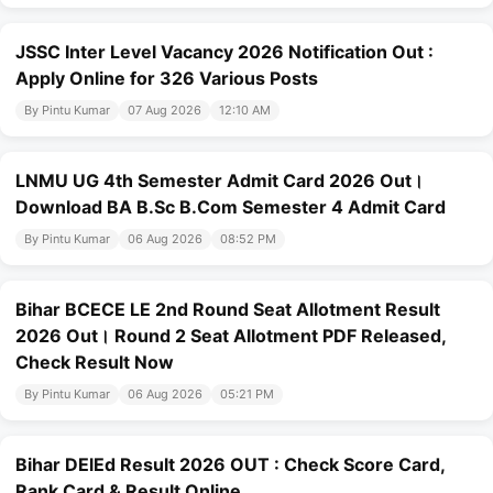
JSSC Inter Level Vacancy 2026 Notification Out :
Apply Online for 326 Various Posts
By Pintu Kumar
07 Aug 2026
12:10 AM
LNMU UG 4th Semester Admit Card 2026 Out।
Download BA B.Sc B.Com Semester 4 Admit Card
By Pintu Kumar
06 Aug 2026
08:52 PM
Bihar BCECE LE 2nd Round Seat Allotment Result
2026 Out। Round 2 Seat Allotment PDF Released,
Check Result Now
By Pintu Kumar
06 Aug 2026
05:21 PM
Bihar DElEd Result 2026 OUT : Check Score Card,
Rank Card & Result Online